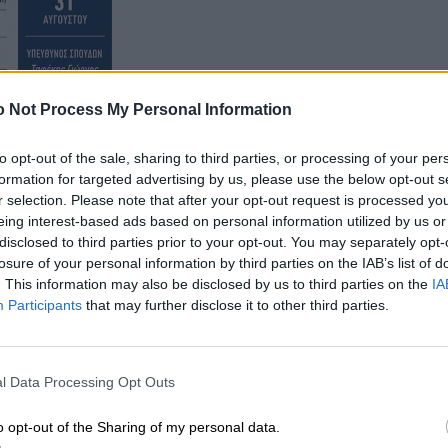
 Not Process My Personal Information
to opt-out of the sale, sharing to third parties, or processing of your per
formation for targeted advertising by us, please use the below opt-out s
r selection. Please note that after your opt-out request is processed y
eing interest-based ads based on personal information utilized by us or
την Κατερίνα και τον Μανώλη, εμφανίστηκαν μπροστά
disclosed to third parties prior to your opt-out. You may separately opt-
ουλίου και μίλησαν για την Κρήτη, αλλά και για την
losure of your personal information by third parties on the IAB’s list of
ετωπίζει τα τελευταία χρόνια.
. This information may also be disclosed by us to third parties on the
IA
Participants
that may further disclose it to other third parties.
l Data Processing Opt Outs
o opt-out of the Sharing of my personal data.