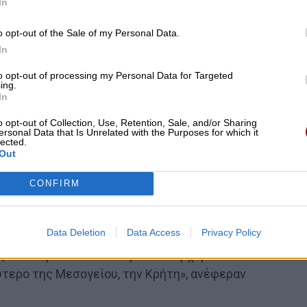
In
o opt-out of the Sale of my Personal Data.
In
to opt-out of processing my Personal Data for Targeted
ing.
In
o opt-out of Collection, Use, Retention, Sale, and/or Sharing
ersonal Data that Is Unrelated with the Purposes for which it
lected.
Out
CONFIRM
Data Deletion
Data Access
Privacy Policy
ας στο Ευρωπαϊκό Κοινοβούλιο. Ερχόμαστε από το
ύτερο της Μεσογείου, την Κρήτη», ανέφεραν