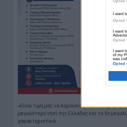
Opted 
I want t
Opted 
I want 
Advertis
Opted 
I want t
of my P
was col
Opted 
«Είναι τιμή μας να παρουσιάζουμε την χώρα μ
μεγαλύτερο νησί της Ελλάδας και το 5ο μεγαλ
χαρακτηριστικά.