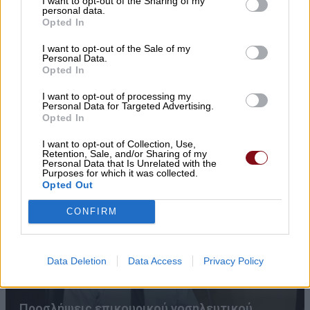
I want to opt-out of the Sharing of my
personal data.
Opted In
I want to opt-out of the Sale of my
Personal Data.
Opted In
I want to opt-out of processing my
Personal Data for Targeted Advertising.
Θύματα φάρσας εκπαιδευτικός και
Opted In
καταστηματάρχες στον Αμπελώνα
I want to opt-out of Collection, Use,
Retention, Sale, and/or Sharing of my
Personal Data that Is Unrelated with the
Purposes for which it was collected.
Opted Out
CONFIRM
Data Deletion
Data Access
Privacy Policy
Προσλήψεις επικουρικού νοσηλευτικού