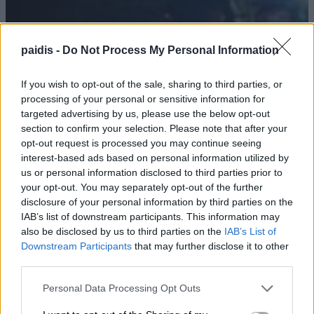
paidis -
Do Not Process My Personal Information
If you wish to opt-out of the sale, sharing to third parties, or
Επικίνδυνος λόγω έλλειψης
processing of your personal or sensitive information for
φωτισμού ο δρόμος Τυρνάβου –
targeted advertising by us, please use the below opt-out
section to confirm your selection. Please note that after your
Αμπελώνα
opt-out request is processed you may continue seeing
interest-based ads based on personal information utilized by
09/08/2026 , 21:05
us or personal information disclosed to third parties prior to
your opt-out. You may separately opt-out of the further
disclosure of your personal information by third parties on the
IAB’s list of downstream participants. This information may
Θλίψη για τον θάνατο του 57χρονου
also be disclosed by us to third parties on the
IAB’s List of
Νικολάου Τσιλιμίγκα – Αύριο Δευτέρα
Downstream Participants
that may further disclose it to other
στους Γόννους η κηδεία του
third parties.
09/08/2026 , 20:19
Personal Data Processing Opt Outs