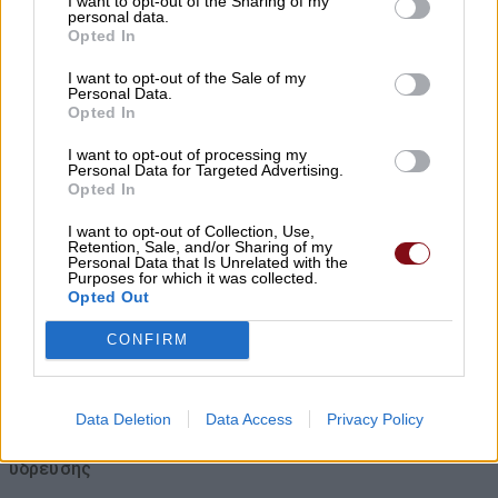
I want to opt-out of the Sharing of my
Στη Λάρισα ο αγώνας κυπέλλου Τρίκαλα –
personal data.
ΑΕΛ Novibet
Opted In
09/08/2026 , 19:48
I want to opt-out of the Sale of my
Personal Data.
Opted In
Στους ορεινούς δήμους ο δήμος
I want to opt-out of processing my
Ελασσόνας
Personal Data for Targeted Advertising.
Opted In
09/08/2026 , 19:07
I want to opt-out of Collection, Use,
Retention, Sale, and/or Sharing of my
Θάλασσα και πισίνα: Πώς θα
Personal Data that Is Unrelated with the
Purposes for which it was collected.
προστατεύσουμε τα αυτιά μας το
Opted Out
καλοκαίρι
CONFIRM
09/08/2026 , 14:44
Πλαταμώνας: Ανησυχία κατοίκων και
Data Deletion
Data Access
Privacy Policy
παραθεριστών για θολό νερό στο δίκτυο
ύδρευσης