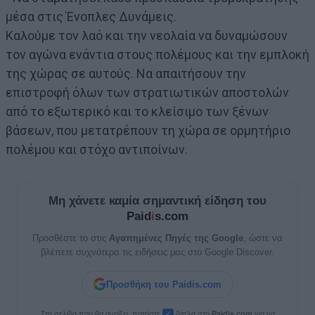
μέσα στις Ένοπλες Δυνάμεις.
Καλούμε τον λαό και την νεολαία να δυναμώσουν
τον αγώνα ενάντια στους πολέμους και την εμπλοκή
της χώρας σε αυτούς. Να απαιτήσουν την
επιστροφή όλων των στρατιωτικών αποστολών
από το εξωτερικό και το κλείσιμο των ξένων
βάσεων, που μετατρέπουν τη χώρα σε ορμητήριο
πολέμου και στόχο αντιποίνων.
Μη χάνετε καμία σημαντική είδηση του
Paid
i
s.com
Προσθέστε το στις
Αγαπημένες Πηγές της Google
, ώστε να
βλέπετε συχνότερα τις ειδήσεις μας στο Google Discover.
Προσθήκη του Paidis.com
Στη σελίδα που θα ανοίξει, πατήστε
δίπλα στο
Paid
i
s.com
για να
✓