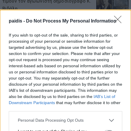
τιμούν τον αγωωνιστή δημοσιογράφο Κ.
Βιδάλη
06/08/2026 , 23:19
paidis -
Do Not Process My Personal Information
Παραγωγός προσέφερε 2 τόνους
If you wish to opt-out of the sale, sharing to third parties, or
processing of your personal or sensitive information for
καρπούζια στο Κοινωνικό Παντοπωλείο
targeted advertising by us, please use the below opt-out
06/08/2026 , 23:14
section to confirm your selection. Please note that after your
opt-out request is processed you may continue seeing
interest-based ads based on personal information utilized by
Τα υπερηχητικά αεροπλάνα επιστρέφουν
us or personal information disclosed to third parties prior to
δεκαετίες μετά το Concorde
your opt-out. You may separately opt-out of the further
disclosure of your personal information by third parties on the
06/08/2026 , 22:53
IAB’s list of downstream participants. This information may
also be disclosed by us to third parties on the
IAB’s List of
Η στάθμη του Δούναβη έπεσε τόσο
Downstream Participants
that may further disclose it to other
χαμηλά, που αναδύθηκαν πλοία του Β΄
third parties.
Παγκοσμίου Πολέμου
Personal Data Processing Opt Outs
06/08/2026 , 22:21