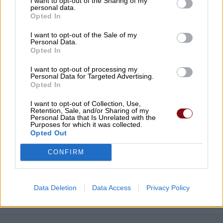
I want to opt-out of the Sharing of my
personal data.
Opted In
Χρ. Καπετάνος: Τιμή στη μεγάλη γιορτή
της Ορθοδοξίας και στις Ένοπλες
I want to opt-out of the Sale of my
Personal Data.
Δυνάμεις
Opted In
06/08/2026 , 21:54
I want to opt-out of processing my
Personal Data for Targeted Advertising.
Opted In
Αύριο Παρασκευή στο Δομένικο η κηδεία
του Αλκιβιάδη Χατζούλη
I want to opt-out of Collection, Use,
Retention, Sale, and/or Sharing of my
06/08/2026 , 19:52
Personal Data that Is Unrelated with the
Purposes for which it was collected.
Opted Out
Δείτε εδώ όλα τα νέα
CONFIRM
Data Deletion
Data Access
Privacy Policy