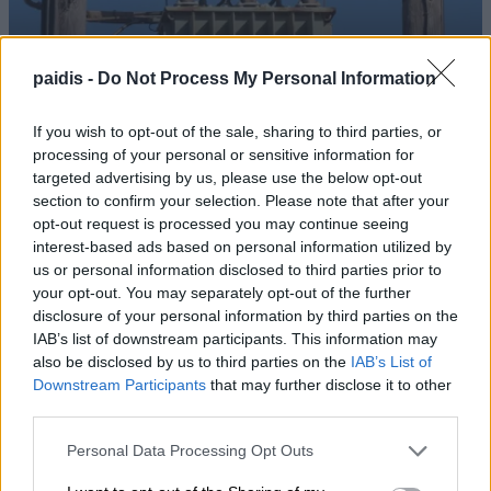
paidis -
Do Not Process My Personal Information
Δύο συλλήψεις για κλοπή μετασχηματιστή με
ανυψωτικό μηχάνημα στον Τύρναβο
If you wish to opt-out of the sale, sharing to third parties, or
processing of your personal or sensitive information for
targeted advertising by us, please use the below opt-out
section to confirm your selection. Please note that after your
opt-out request is processed you may continue seeing
interest-based ads based on personal information utilized by
us or personal information disclosed to third parties prior to
your opt-out. You may separately opt-out of the further
disclosure of your personal information by third parties on the
IAB’s list of downstream participants. This information may
Η στάθμη του Δούναβη έπεσε τόσο χαμηλά,
also be disclosed by us to third parties on the
IAB’s List of
που αναδύθηκαν πλοία του Β΄ Παγκοσμίου
Downstream Participants
that may further disclose it to other
Πολέμου
third parties.
Personal Data Processing Opt Outs