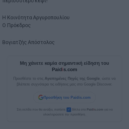
περισσότερο κέφι!
Η Κοινότητα Αργυροπουλίου
Ο Πρόεδρος
Βογιατζής Απόστολος
Μη χάνετε καμία σημαντική είδηση του
Paid
i
s.com
Προσθέστε το στις
Αγαπημένες Πηγές της Google
, ώστε να
βλέπετε συχνότερα τις ειδήσεις μας στο Google Discover.
Προσθήκη του Paidis.com
Στη σελίδα που θα ανοίξει, πατήστε
δίπλα στο
Paid
i
s.com
για να
✓
ολοκληρώσετε την προσθήκη.