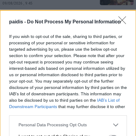
09/08/2026 , 9:45
Νυχθημερόν ανοιχτά τα φώτα του
paidis -
Do Not Process My Personal Information
δημοτικού φωτισμού σε Τύρναβο,
Γιάννουλη, Αμπελώνα, Βρυότοπο και
If you wish to opt-out of the sale, sharing to third parties, or
processing of your personal or sensitive information for
Δένδρα λόγω βλάβης του ΔΕΔΔΗΕ
targeted advertising by us, please use the below opt-out
09/08/2026 , 9:36
section to confirm your selection. Please note that after your
opt-out request is processed you may continue seeing
interest-based ads based on personal information utilized by
Απίστευτη ιστορία στην Ελλάδα – Πώς μια
us or personal information disclosed to third parties prior to
μπάλα ταξίδεψε στη θάλασσα 80 μίλια για
your opt-out. You may separately opt-out of the further
να κρατήσει ζωντανό έναν 30χρονο
disclosure of your personal information by third parties on the
IAB’s list of downstream participants. This information may
09/08/2026 , 9:25
also be disclosed by us to third parties on the
IAB’s List of
Downstream Participants
that may further disclose it to other
Διπλασιάζονται οι ανατιθέμενες εκτάσεις
third parties.
πρασίνου στη Λάρισα – Συνολικά 1.120
Personal Data Processing Opt Outs
στρέμματα υπό τη φροντίδα και επίβλεψη
του Δήμου Λαρισαίων