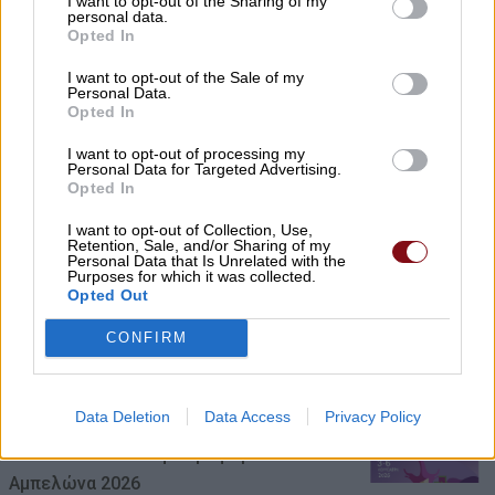
I want to opt-out of the Sharing of my
personal data.
Opted In
I want to opt-out of the Sale of my
Personal Data.
Opted In
I want to opt-out of processing my
Personal Data for Targeted Advertising.
Opted In
I want to opt-out of Collection, Use,
Retention, Sale, and/or Sharing of my
Αύριο Σάββατο στη Γιάννουλη η
Personal Data that Is Unrelated with the
Purposes for which it was collected.
κηδεία του Αθανασίου Σκόδρα
Opted Out
07/08/2026 , 15:06
CONFIRM
Data Deletion
Data Access
Privacy Policy
Δηλώσεις συμμετοχής για τα
Masterclasses στη Γιορτή Κρασιού
Αμπελώνα 2026