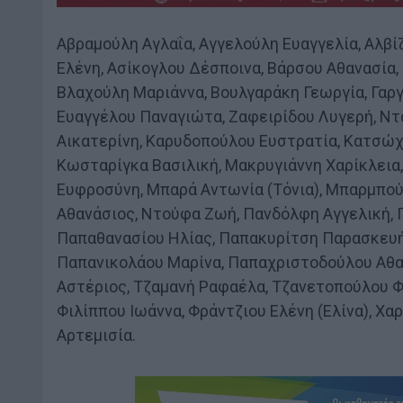
Αβραμούλη Αγλαΐα, Αγγελούλη Ευαγγελία, Αλβί
Ελένη, Ασίκογλου Δέσποινα, Βάρσου Αθανασία,
Βλαχούλη Μαριάννα, Βουλγαράκη Γεωργία, Γαργ
Ευαγγέλου Παναγιώτα, Ζαφειρίδου Λυγερή, Ντ
Αικατερίνη, Καρυδοπούλου Ευστρατία, Κατσώχη
Κωσταρίγκα Βασιλική, Μακρυγιάννη Χαρίκλεια
Ευφροσύνη, Μπαρά Αντωνία (Τόνια), Μπαρμπού
Αθανάσιος, Ντούφα Ζωή, Πανδόλφη Αγγελική, 
Παπαθανασίου Ηλίας, Παπακυρίτση Παρασκευή,
Παπανικολάου Μαρίνα, Παπαχριστοδούλου Αθαν
Αστέριος, Τζαμανή Ραφαέλα, Τζανετοπούλου Φ
Φιλίππου Ιωάννα, Φράντζιου Ελένη (Ελίνα), Χ
Αρτεμισία.