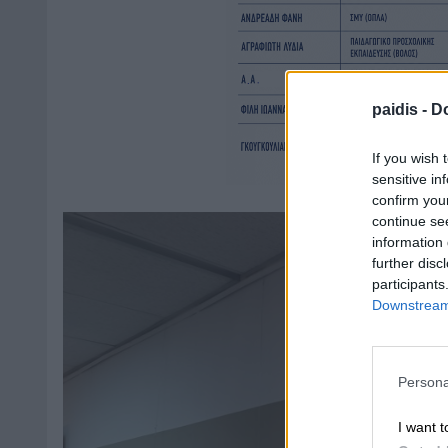
paidis -
Do
If you wish 
sensitive in
confirm you
continue se
information 
further disc
participants
Downstream 
Persona
I want t