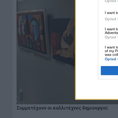
Opted 
I want t
Opted 
I want 
Advertis
Opted 
I want t
of my P
was col
Opted 
Συμμετέχουν οι καλλιτέχνες δημιουργοί: