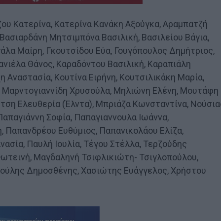
ζου Κατερίνα, Κατερίνα Κανάκη Αξούγκα, Αραμπατζή
 Βασιαρδάνη Μητσιμπόνα Βασιλική, Βασιλείου Βάγια,
άλα Μαίρη, Γκουτσίδου Εύα, Γουγόπουλος Δημήτριος,
ανιέλα Θάνος, Καραδόντου Βασιλική, Καραπιάλη
 Αναστασία, Κουτίνα Ειρήνη, Κουτσιλικάκη Μαρία,
, Μαρντογιαννίδη Χρυσούλα, Μηλιώνη Ελένη, Μουτάφη
τση Ελευθερία (Έλντα), Μπριάζα Κωνσταντίνα, Νούσια
Παπαγιάννη Σοφία, Παπαγιαννουλα Ιωάννα,
 Παπανδρέου Ευθύμιος, Παπανικολάου Ελίζα,
ασία, Παυλή Ιουλία, Τέγου Στέλλα, Τερζούδης
ωτεινή, Μαγδαληνή Τσιφλικιώτη- Τσιγλοπούλου,
αρούλης Δημοσθένης, Χασιώτης Ευάγγελος, Χρήστου