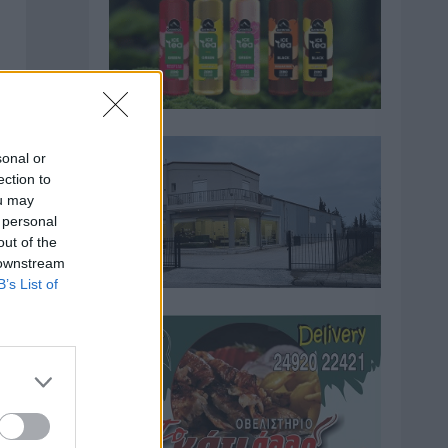
sonal or
ection to
ou may
 personal
out of the
 downstream
B’s List of