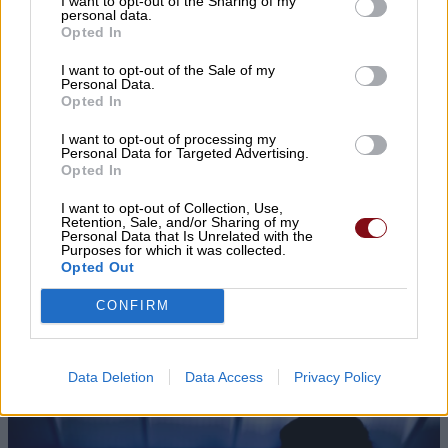
▌ΤΑ ΠΙΟ ΔΗΜΟΦΙΛΗ
I want to opt-out of the Sharing of my
personal data.
Opted In
ΣΗΜΕΡΑ
I want to opt-out of the Sale of my
Personal Data.
Opted In
I want to opt-out of processing my
Personal Data for Targeted Advertising.
Opted In
I want to opt-out of Collection, Use,
Retention, Sale, and/or Sharing of my
Personal Data that Is Unrelated with the
Purposes for which it was collected.
Opted Out
Τραγωδία στις Σέρρες: Νεκροί μητέρα
και γιος σε σφοδρή μετωπική
CONFIRM
σύγκρουση με φορτηγό
Data Deletion
Data Access
Privacy Policy