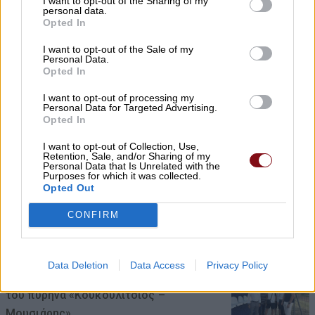
I want to opt-out of the Sharing of my
στους Γόννους η κηδεία του
personal data.
Opted In
10/08/2026 , 10:30
I want to opt-out of the Sale of my
Personal Data.
Opted In
I want to opt-out of processing my
Ασυναγώνιστες προσφορές ενόψει
Personal Data for Targeted Advertising.
δεκαπενταύγουστου στο κρεοπωλείο
Opted In
Καρέλας στον Τύρναβο
I want to opt-out of Collection, Use,
Retention, Sale, and/or Sharing of my
10/08/2026 , 10:09
Personal Data that Is Unrelated with the
Purposes for which it was collected.
Opted Out
Ανακοίνωση της ΕΛΜΕ Ν. Λάρισας για τη
σύλληψη του προέδρου του Ε.Κ.Λ.
CONFIRM
10/08/2026 , 9:46
Data Deletion
Data Access
Privacy Policy
Νέες κερκίδες στο γήπεδο ποδοσφαίρου
του πυρήνα «Κουκουλίτσιος –
Μουσιάρης»