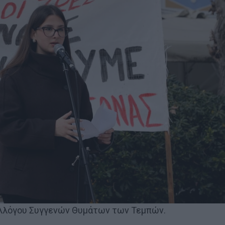
υλλόγου Συγγενών Θυμάτων των Τεμπών.