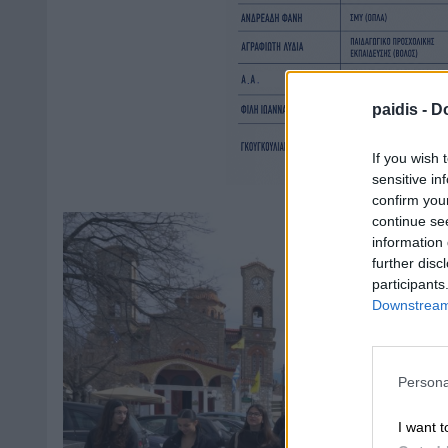
paidis -
Do
If you wish 
sensitive in
confirm you
continue se
information 
further disc
participants
Downstream 
Persona
I want t