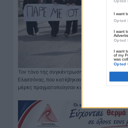
Opted 
I want t
Opted 
I want 
Advertis
Opted 
I want t
of my P
was col
Opted 
Τον τόνο της συγκέντρωσης έδωσαν, για άλλη μ
Ελασσόνας, που κατέβηκαν οργανωμένα και συ
μέρες πραγματοποίησαν κινητοποιήσεις στα σ