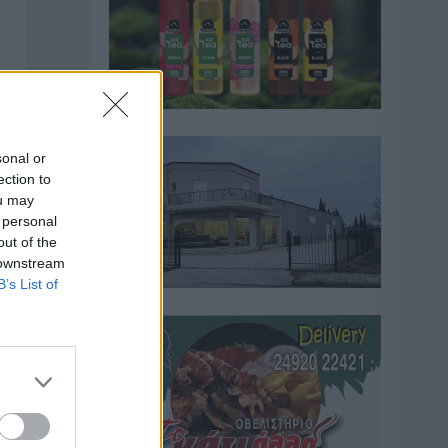
sonal or
ection to
ou may
 personal
out of the
 downstream
B’s List of