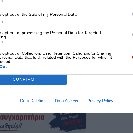
In
o opt-out of the Sale of my Personal Data.
In
to opt-out of processing my Personal Data for Targeted
ing.
In
o opt-out of Collection, Use, Retention, Sale, and/or Sharing
ersonal Data that Is Unrelated with the Purposes for which it
ρα, πέραν του χώρου που επιλέχθηκε υπάρχουν και
lected.
όρων για τα τεράστια κενά και το εσπευσμένο
Out
ηγορητήριο, τα συνεχή προσκόμματα στην απόδοση των
CONFIRM
ια τα βίντεο, αλλά και για τους όρους διεξαγωγής της
Data Deletion
Data Access
Privacy Policy