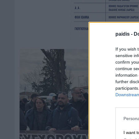
paidis -
Do
If you wish 
sensitive in
confirm you
continue se
information 
further disc
participants
Downstream 
Persona
I want t