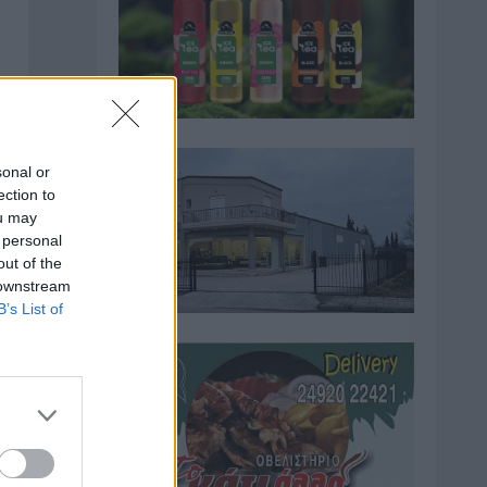
sonal or
ection to
ou may
 personal
out of the
 downstream
B’s List of