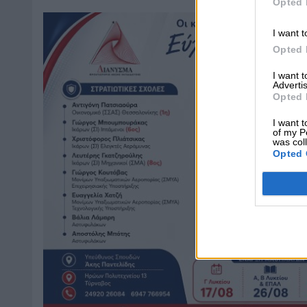
Opted 
I want t
Opted 
I want 
Advertis
Opted 
I want t
of my P
was col
Opted 