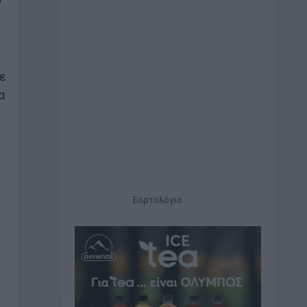
ε
α
Εορτολόγιο