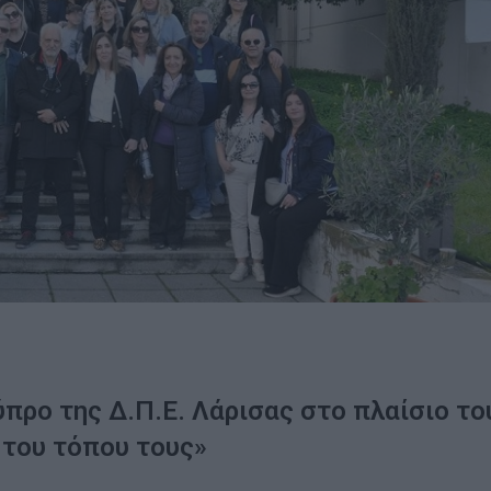
ρο της Δ.Π.Ε. Λάρισας στο πλαίσιο το
 του τόπου τους»