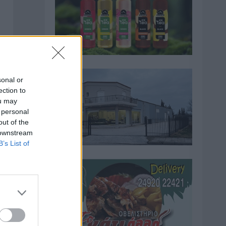
sonal or
ection to
ou may
 personal
out of the
 downstream
B’s List of
ης