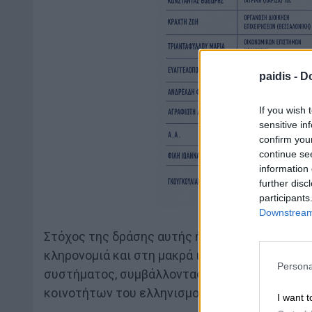
paidis -
Do
If you wish 
sensitive in
confirm you
continue se
information 
further disc
participants
Downstream 
Στόχος της δράσης αυτής ήταν η κατάρτιση τ
κληρονομιά και στη μακρά ιστορία της Κύπρου
Persona
συστήματος, συμβάλλοντας παράλληλα στην ε
κοινοτήτων του ελληνισμού.
I want t