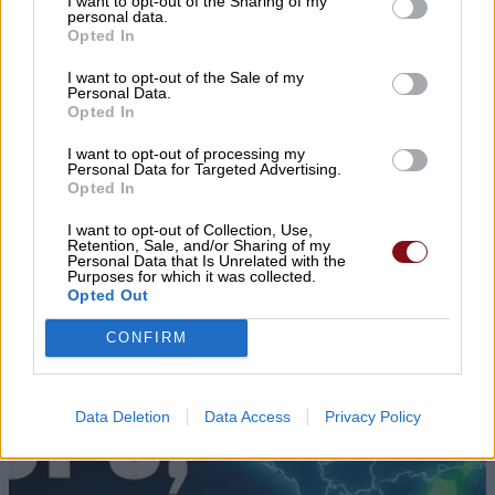
I want to opt-out of the Sharing of my
personal data.
Opted In
I want to opt-out of the Sale of my
Personal Data.
Opted In
I want to opt-out of processing my
▌ΤΕΛΕΥΤΑΙΑ ΝΕΑ
Personal Data for Targeted Advertising.
Opted In
I want to opt-out of Collection, Use,
Retention, Sale, and/or Sharing of my
Personal Data that Is Unrelated with the
Purposes for which it was collected.
Opted Out
CONFIRM
Data Deletion
Data Access
Privacy Policy