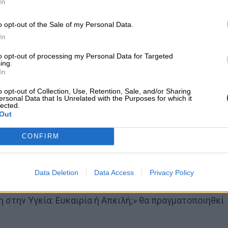
In
o opt-out of the Sale of my Personal Data.
In
to opt-out of processing my Personal Data for Targeted
ing.
In
o opt-out of Collection, Use, Retention, Sale, and/or Sharing
ersonal Data that Is Unrelated with the Purposes for which it
lected.
Out
CONFIRM
Data Deletion
Data Access
Privacy Policy
 στην Υγεία: Ευκαιρία ή Απειλή;» θα πραγματοποιηθεί