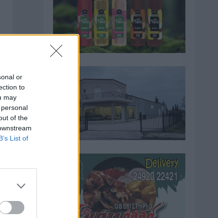
sonal or
ection to
ou may
 personal
out of the
η
 downstream
B’s List of