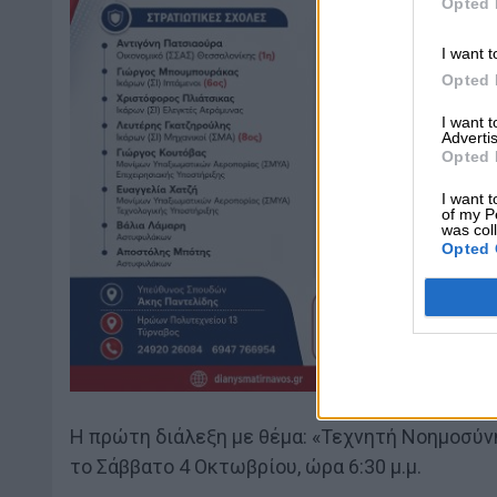
Opted 
I want t
Opted 
I want 
Advertis
Opted 
I want t
of my P
was col
Opted 
Η πρώτη διάλεξη με θέμα: «Τεχνητή Νοημοσύνη
το Σάββατο 4 Οκτωβρίου, ώρα 6:30 μ.μ.