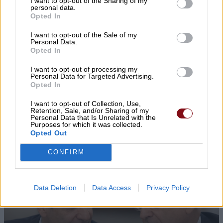
I want to opt-out of the Sharing of my
Νέα χωματερή στα όρια του Τυρνάβου
personal data.
Opted In
I want to opt-out of the Sale of my
Personal Data.
Opted In
I want to opt-out of processing my
Personal Data for Targeted Advertising.
Opted In
I want to opt-out of Collection, Use,
Retention, Sale, and/or Sharing of my
Συναγερμός στη Βουλγαρία: Drone αγνώστου
Personal Data that Is Unrelated with the
Purposes for which it was collected.
προέλευσης εξερράγη κοντά σε μεγάλο αγωγό
Opted Out
φυσικού αερίου
CONFIRM
Data Deletion
Data Access
Privacy Policy