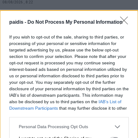
08/08/2026 , 8:22
Σήμερα Σάββατο στη Λάρισα η κηδεία του
paidis -
Do Not Process My Personal Information
Βασιλείου Ζμπήτα
If you wish to opt-out of the sale, sharing to third parties, or
08/08/2026 , 8:12
processing of your personal or sensitive information for
targeted advertising by us, please use the below opt-out
Β. Κόκκαλης: Μια ψηφιακή εφαρμογή δεν
section to confirm your selection. Please note that after your
σβήνει τις κυβερνητικές ευθύνες – Το
opt-out request is processed you may continue seeing
interest-based ads based on personal information utilized by
σκάνδαλο των βοσκοτόπων συνεχίζεται!
us or personal information disclosed to third parties prior to
08/08/2026 , 7:57
your opt-out. You may separately opt-out of the further
disclosure of your personal information by third parties on the
IAB’s list of downstream participants. This information may
Κ. Αγοραστός: Σκιές για το κόστος, τους
also be disclosed by us to third parties on the
IAB’s List of
όρους, τον τρόπο και τον φορέα
Downstream Participants
that may further disclose it to other
δημοπράτησης των κολυμβητικών
third parties.
δεξαμενών
Personal Data Processing Opt Outs
07/08/2026 , 21:21