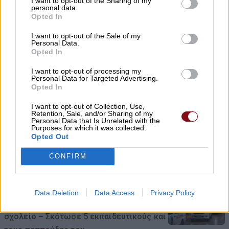
I want to opt-out of the Sharing of my
personal data.
Γ. Καριπίδης: Να ενισχυθούν άμεσα οι
Opted In
υποστελεχωμένες Πυροσβεστικές
I want to opt-out of the Sale of my
Υπηρεσίες της Π.Ε. Λάρισας
Personal Data.
Opted In
07/08/2026 , 21:17
I want to opt-out of processing my
Personal Data for Targeted Advertising.
Opted In
Προσλήψεις επικουρικού νοσηλευτικού
προσωπικού στα Κ.Υ. Αγιάς και Γόννων
I want to opt-out of Collection, Use,
Retention, Sale, and/or Sharing of my
07/08/2026 , 21:13
Personal Data that Is Unrelated with the
Purposes for which it was collected.
Opted Out
Αύριο Σάββατο στη Λάρισα η κηδεία του
CONFIRM
Αθανασίου Ράγια
07/08/2026 , 21:09
Data Deletion
Data Access
Privacy Policy
Ταϊλάνδη: 14χρονος άνοιξε πυρ σε
σχολείο – Σκότωσε 5 εκπαιδευτικούς και