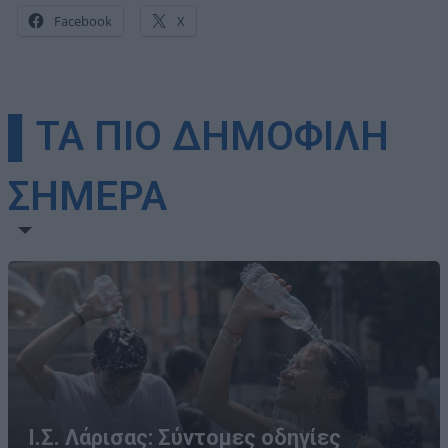
Facebook
X
▌ΤΑ ΠΙΟ ΔΗΜΟΦΙΛΗ
ΣΗΜΕΡΑ
Ι.Σ. Λάρισας: Σύντομες οδηγίες