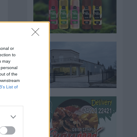
sonal or
ection to
ou may
 personal
out of the
 downstream
B’s List of