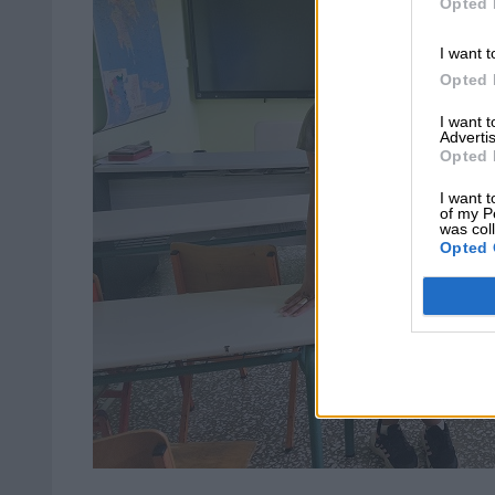
Opted 
I want t
Opted 
I want 
Advertis
Opted 
I want t
of my P
was col
Opted 