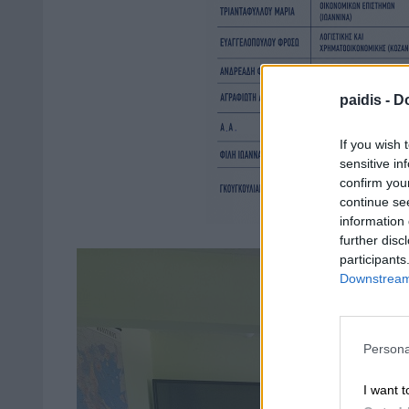
paidis -
Do
If you wish 
sensitive in
confirm you
continue se
information 
further disc
participants
Downstream 
Persona
I want t