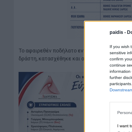
paidis -
Do
If you wish 
Το αφαιρεθέν ποδήλατο εντοπίστηκε απογευμα
sensitive in
δράστη, κατασχέθηκε και αποδόθηκε στον νόμι
confirm you
continue se
information 
further disc
participants
Downstream 
Persona
I want t