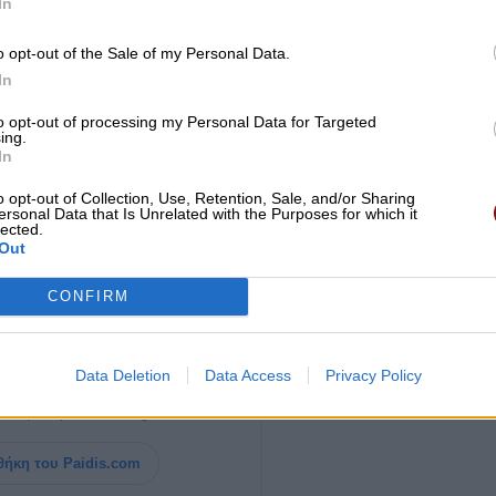
In
o opt-out of the Sale of my Personal Data.
In
to opt-out of processing my Personal Data for Targeted
ing.
In
o opt-out of Collection, Use, Retention, Sale, and/or Sharing
ersonal Data that Is Unrelated with the Purposes for which it
lected.
Out
CONFIRM
ία σημαντική είδηση του
Paid
i
s.com
Data Deletion
Data Access
Privacy Policy
ημένες Πηγές της Google
, ώστε να
 ειδήσεις μας στο Google Discover.
ήκη του Paidis.com