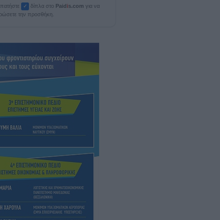
, πατήστε
δίπλα στο
Paid
i
s.com
για να
✓
ρώσετε την προσθήκη.