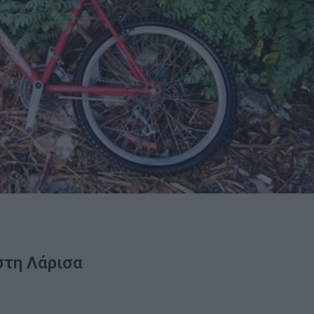
στη Λάρισα