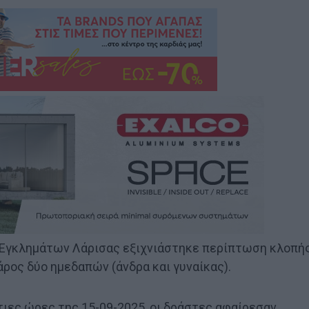
ς Εγκλημάτων Λάρισας εξιχνιάστηκε περίπτωση κλοπή
ρος δύο ημεδαπών (άνδρα και γυναίκας).
ιες ώρες της 15-09-2025, οι δράστες αφαίρεσαν