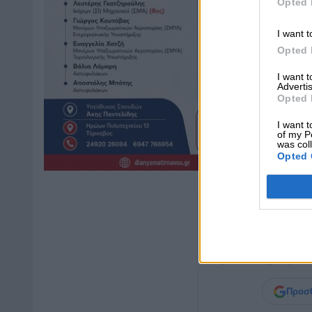
Opted 
I want t
Opted 
I want 
Advertis
Opted 
I want t
of my P
was col
Opted 
Μη χάνετε καμ
Προσθέστε το στις
Αγαπ
βλέπετε συχνότερα τις
Προσθ