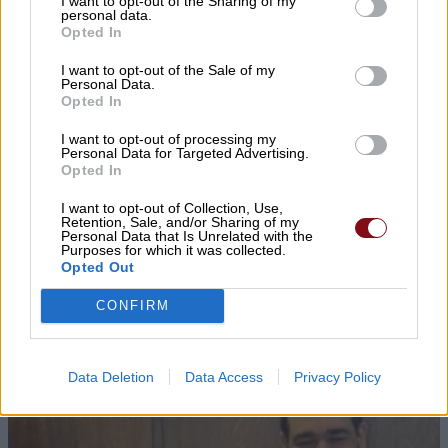
I want to opt-out of the Sharing of my
personal data.
Opted In
I want to opt-out of the Sale of my
Personal Data.
Opted In
I want to opt-out of processing my
Personal Data for Targeted Advertising.
Opted In
I want to opt-out of Collection, Use,
▌ΤΕΛΕΥΤΑΙΑ ΝΕΑ
Retention, Sale, and/or Sharing of my
Personal Data that Is Unrelated with the
Purposes for which it was collected.
Opted Out
CONFIRM
Data Deletion
Data Access
Privacy Policy