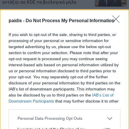
εντάξει σε ΚΟΕ τα βιολογικά μήλα
08/08/2026 , 19:16
paidis -
Do Not Process My Personal Information
Ξεκίνησε ο φωτογραφικός διαγωνισμός
«TLOUPAS PATH 2026»
If you wish to opt-out of the sale, sharing to third parties, or
processing of your personal or sensitive information for
08/08/2026 , 18:59
targeted advertising by us, please use the below opt-out
section to confirm your selection. Please note that after your
opt-out request is processed you may continue seeing
Το Συνδικάτο Οικοδόμων για το
interest-based ads based on personal information utilized by
αδειοδωρόσημο Αυγούστου
us or personal information disclosed to third parties prior to
your opt-out. You may separately opt-out of the further
08/08/2026 , 18:42
disclosure of your personal information by third parties on the
IAB’s list of downstream participants. This information may
Τι σχέση έχουν μια αγελάδα, μια ζέβρα και
also be disclosed by us to third parties on the
IAB’s List of
μια μύγα; Το παράξενο πείραμα που
Downstream Participants
that may further disclose it to other
έδωσε την απάντηση
third parties.
08/08/2026 , 15:47
Personal Data Processing Opt Outs