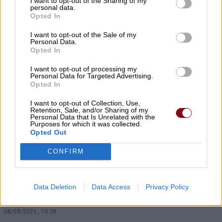
I want to opt-out of the Sharing of my
Η Ελλάδα χάνει το τρένο των startups:
personal data.
Opted In
Εκτός top 50 την ώρα που Κύπρος,
Τουρκία, Ρουμανία, Βουλγαρία, Βόρεια
I want to opt-out of the Sale of my
Personal Data.
Μακεδονία και Αλβανία επιταχύνουν
Opted In
08/08/2026 , 12:40
I want to opt-out of processing my
Personal Data for Targeted Advertising.
Opted In
Χρ. Καπετάνος: «Ένα αίτημα 25 ετών
γίνεται πράξη. Εξασφαλίστηκε η
I want to opt-out of Collection, Use,
Retention, Sale, and/or Sharing of my
χρηματοδότηση 1,2 εκατ. € για το
Personal Data that Is Unrelated with the
Purposes for which it was collected.
Δημοτικό Κτίριο Συκουρίου»
Opted Out
08/08/2026 , 10:53
CONFIRM
ΣΥΦΩΕΛ: Χάθηκαν 153,74 εκατ. € για τις
μπαταρίες – Μεγάλη απώλεια για τις
Data Deletion
Data Access
Privacy Policy
μικρές επιχειρήσεις
08/08/2026 , 10:38