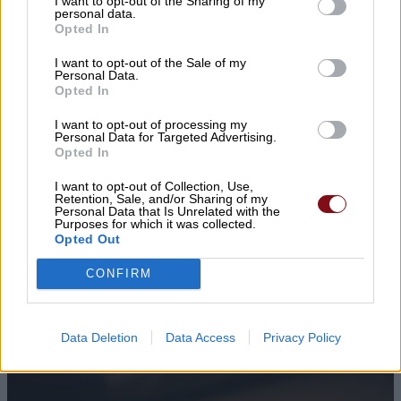
I want to opt-out of the Sharing of my
personal data.
Opted In
▌ΤΕΛΕΥΤΑΙΑ ΝΕΑ
I want to opt-out of the Sale of my
Personal Data.
Opted In
I want to opt-out of processing my
Personal Data for Targeted Advertising.
Opted In
I want to opt-out of Collection, Use,
Retention, Sale, and/or Sharing of my
Personal Data that Is Unrelated with the
Purposes for which it was collected.
Opted Out
CONFIRM
Data Deletion
Data Access
Privacy Policy