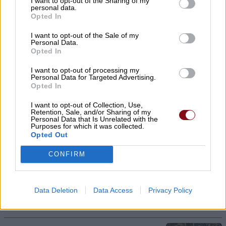
I want to opt-out of the Sharing of my
personal data.
Opted In
06/08/2026 , 23:55
I want to opt-out of the Sale of my
Personal Data.
Opted In
Ο Λ. Κατσαρός αποχαιρετά τον Δημήτριο
I want to opt-out of processing my
Τσιουρή
Personal Data for Targeted Advertising.
Opted In
06/08/2026 , 23:47
I want to opt-out of Collection, Use,
Retention, Sale, and/or Sharing of my
Κάλυψη κενών θέσεων στο Πρότυπο ΓΕΛ
Personal Data that Is Unrelated with the
Purposes for which it was collected.
με τέστ δεξιοτήτων
Opted Out
06/08/2026 , 23:33
CONFIRM
Συνελήφθη 22χρονος για απόπειρα
απάτης σε βάρος Λαρισαίας
Data Deletion
Data Access
Privacy Policy
06/08/2026 , 23:25