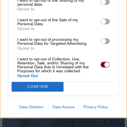
I want to opt-out of the Sharing of my
personal data.
Opted In
I want to opt-out of the Sale of my
Personal Data.
Opted In
I want to opt-out of processing my
Personal Data for Targeted Advertising.
Opted In
I want to opt-out of Collection, Use,
Retention, Sale, and/or Sharing of my
Personal Data that Is Unrelated with the
Purposes for which it was collected.
Opted Out
CONFIRM
Η σχολική τάξη δεν είναι πια η ίδια:
Όταν ο δάσκαλος κουράζεται όχι από
τα παιδιά, αλλά από όλα τα υπόλοιπα
Data Deletion
Data Access
Privacy Policy
06/08/2026 , 10:00