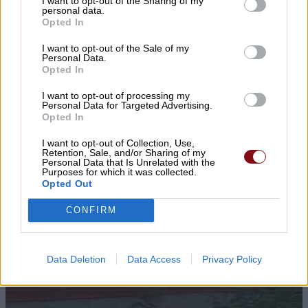
I want to opt-out of the Sharing of my
personal data.
Opted In
I want to opt-out of the Sale of my
Personal Data.
Opted In
I want to opt-out of processing my
Personal Data for Targeted Advertising.
Opted In
▌ΤΕΛΕΥΤΑΙΑ ΝΕΑ
I want to opt-out of Collection, Use,
Retention, Sale, and/or Sharing of my
Personal Data that Is Unrelated with the
Purposes for which it was collected.
Opted Out
CONFIRM
Data Deletion
Data Access
Privacy Policy