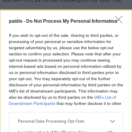
Οι αγωνιστές, οι φίλοι και απόγονοι των αγωνιστών
paidis -
Do Not Process My Personal Information
του ΕΑΜικού κινήματος και των μαχητών της
τρίχρονης εποποιίας του ΔΣΕ, οι πολιτικοί
If you wish to opt-out of the sale, sharing to third parties, or
πρόσφυγες τιμούμε τη Μεγάλη Αντιφασιστική Νίκη
processing of your personal or sensitive information for
targeted advertising by us, please use the below opt-out
των Λαών.
section to confirm your selection. Please note that after your
opt-out request is processed you may continue seeing
Το Σάββατο 9 Μάη και ώρα 11,30 το πρωί η Τ.Ε.
interest-based ads based on personal information utilized by
us or personal information disclosed to third parties prior to
Λάρισας του ΚΚΕ η ΚΝΕ και το παράρτημα Λάρισας
your opt-out. You may separately opt-out of the further
της ΠΕΑΕΑ-ΔΣΕ, θα καταθέσουν στεφάνια στο
disclosure of your personal information by third parties on the
Μνημείο – Μουσείο της Εθνικής Αντίστασης που
IAB’s list of downstream participants. This information may
also be disclosed by us to third parties on the
IAB’s List of
βρίσκεται στο Αλκαζάρ
Downstream Participants
that may further disclose it to other
third parties.
Μη χάνετε καμία σημαντική είδηση του
Personal Data Processing Opt Outs
Paid
i
s.com