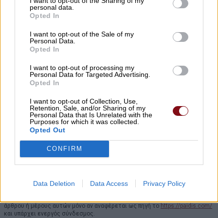
I want to opt-out of the Sharing of my
Προσθέστε το στις
Αγαπημένες Πηγές της Google
, ώστε να
personal data.
Opted In
βλέπετε συχνότερα τις ειδήσεις μας στο Google Discover.
I want to opt-out of the Sale of my
Προσθήκη του Paidis.com
Personal Data.
Opted In
Στη σελίδα που θα ανοίξει, πατήστε
δίπλα στο
Paid
i
s.com
για να
✓
ολοκληρώσετε την προσθήκη.
I want to opt-out of processing my
Personal Data for Targeted Advertising.
Opted In
I want to opt-out of Collection, Use,
Retention, Sale, and/or Sharing of my
Personal Data that Is Unrelated with the
Purposes for which it was collected.
Opted Out
CONFIRM
Data Deletion
Data Access
Privacy Policy
Προσοχή!
Επιτρέπεται η αναδημοσίευση των πληροφοριών του παραπάνω
άρθρου ή μέρους αυτών μόνο αν αναφέρεται ως πηγή το
https://paidis.com/
και υπάρχει ενεργός σύνδεσμος.