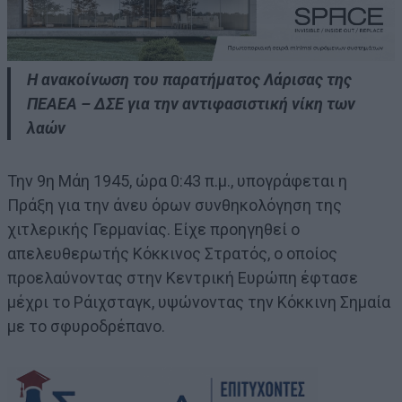
Η ανακοίνωση του παρατήματος Λάρισας της
ΠΕΑΕΑ – ΔΣΕ για την αντιφασιστική νίκη των
λαών
Την 9η Μάη 1945, ώρα 0:43 π.μ., υπογράφεται η
Πράξη για την άνευ όρων συνθηκολόγηση της
χιτλερικής Γερμανίας. Είχε προηγηθεί ο
απελευθερωτής Κόκκινος Στρατός, ο οποίος
προελαύνοντας στην Κεντρική Ευρώπη έφτασε
μέχρι το Ράιχσταγκ, υψώνοντας την Κόκκινη Σημαία
με το σφυροδρέπανο.