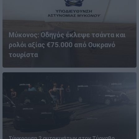
Μύκονος: Οδηγός έκλεψε τσάντα και
ρολόι αξίας €75.000 από Ουκρανό
τουρίστα
Σύγκρουση 2 αυτοκινήτων στον Τύρναβο