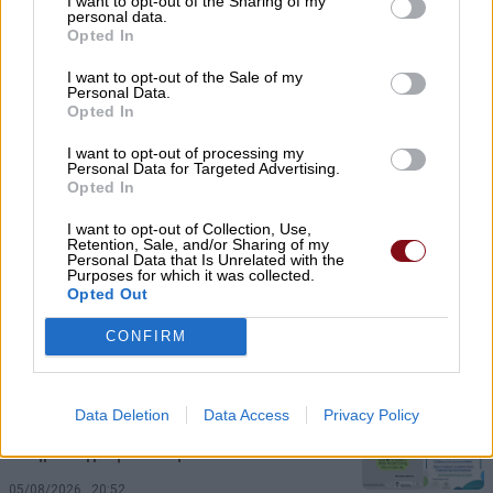
I want to opt-out of the Sharing of my
personal data.
Opted In
I want to opt-out of the Sale of my
Personal Data.
Opted In
I want to opt-out of processing my
Personal Data for Targeted Advertising.
Opted In
I want to opt-out of Collection, Use,
Retention, Sale, and/or Sharing of my
Φορτίζετε το κινητό όλη νύχτα; Τί
Personal Data that Is Unrelated with the
Purposes for which it was collected.
λένε οι ειδικοί
Opted Out
05/08/2026 , 21:57
CONFIRM
Data Deletion
Data Access
Privacy Policy
Βραδιά παλιού, καλού ελληνικού
κινηματογράφου στην Κουτσουπιά
05/08/2026 , 20:52