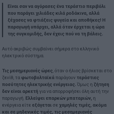
Είναι σαν να αγόρασες ένα τεράστιο περιβόλι
που παράγει χιλιάδες κιλά ροδάκινα, αλλά
ξέχασες να φτιάξεις ψυγεία και αποθήκες! Η
παραγωγή υπάρχει, αλλά όταν έρχεται η ώρα
της συγκομιδής, δεν έχεις πού να τη βάλεις.
Αυτό ακριβώς συμβαίνει σήμερα στο ελληνικό
ηλεκτρικό σύστημα.
Τις μεσημεριανές ώρες
, όταν ο ήλιος βρίσκεται στο
ζενίθ, τα
φωτοβολταϊκά
παράγουν
τεράστιες
ποσότητες ηλεκτρικής ενέργειας.
Όμως η
ζήτηση
δεν είναι αρκετή
για να απορροφήσει όλη αυτή την
παραγωγή.
Ελλείψει επαρκών μπαταριών,
η
ενέργεια είτε
εξάγεται
σε
χαμηλές τιμές, ακόμα
και σε μηδενικές τιμές, τις μεσημεριανές