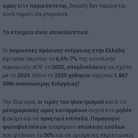
ώρες
είτε
περικόπτεται,
δηλαδή δεν παράγεται
ποτέ παρότι θα μπορούσε.
Τα στοιχεία είναι αποκαλυπτικά.
Οι
περικοπές πράσινης ενέργειας στην Ελλάδα
έφτασαν περίπου το
6,6%-7%
της συνολικής
παραγωγής ΑΠΕ το
2025, υπερδιπλάσιες
σε σχέση
με το
2024.
Μόνο το
2025 χάθηκαν
περίπου
1.867
GWh ανανεώσιμης Ενέργειας!
Την ίδια ώρα
, οι τιμές του ηλεκτρισμού
κατά τις
μεσημεριανές ώρες καταρρέουν
συχνά στο
μηδέν
ή
ακόμα και σε
αρνητικά επίπεδα. Παραγωγοί
φωτοβολταϊκών
αναφέρουν
απώλειες εσόδων
που φτάνουν το
50%
και σε ορισμένες περιπτώσεις