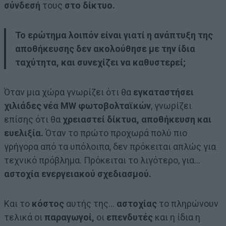
σύνδεσή
τους
στο δίκτυο.
Το ερώτημα λοιπόν είναι γιατί η ανάπτυξη της
αποθήκευσης δεν ακολούθησε με την ίδια
ταχύτητα, και συνεχίζει να καθυστερεί;
Όταν μια χώρα γνωρίζει ότι θα
εγκαταστήσει
χιλιάδες νέα MW φωτοβολταϊκών
, γνωρίζει
επίσης ότι θα
χρειαστεί δίκτυα, αποθήκευση και
ευελιξία.
Όταν το πρώτο προχωρά πολύ πιο
γρήγορα από τα υπόλοιπα, δεν πρόκειται απλώς για
τεχνικό πρόβλημα. Πρόκειται το λιγότερο, για…
αστοχία ενεργειακού σχεδιασμού.
Και το
κόστος
αυτής της…
αστοχίας
το πληρώνουν
τελικά οι
παραγωγοί,
οι
επενδυτές
και η ίδια η