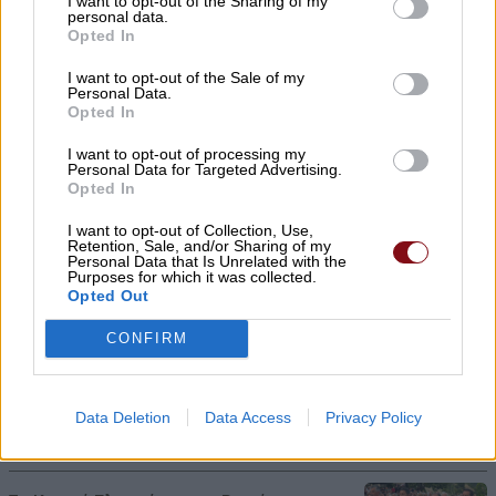
I want to opt-out of the Sharing of my
07/08/2026 , 9:56
personal data.
Opted In
Η εντυπωσιακή παιδική παράσταση
I want to opt-out of the Sale of my
Personal Data.
«Πολυάννα» της Κάρμεν Ρουγγέρη έρχεται
Opted In
στα Φάρσαλα!
I want to opt-out of processing my
07/08/2026 , 9:30
Personal Data for Targeted Advertising.
Opted In
Ο Θερινός Κινηματογράφος του Δήμου
I want to opt-out of Collection, Use,
Retention, Sale, and/or Sharing of my
Λαρισαίων πάει διακοπές! – Ραντεβού
Personal Data that Is Unrelated with the
Purposes for which it was collected.
ξανά στις 17 Αυγούστου
Opted Out
07/08/2026 , 9:23
CONFIRM
Ε. Λιακούλη: Στου αγρότη το κεφάλι, όλα
τα τεχνάσματα και τα πειράματα!
Data Deletion
Data Access
Privacy Policy
07/08/2026 , 9:17