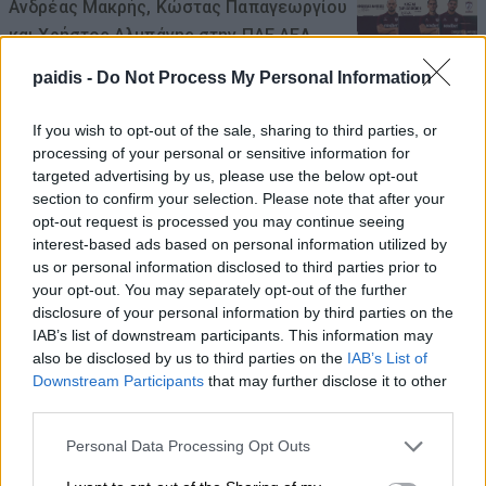
Ανδρέας Μακρής, Κώστας Παπαγεωργίου
και Χρήστος Αλμπάνης στην ΠΑΕ ΑΕΛ
07/08/2026 , 10:44
paidis -
Do Not Process My Personal Information
ΛΑ.ΣΥ.: Η περιφερειακή αρχή κάνει πως
If you wish to opt-out of the sale, sharing to third parties, or
processing of your personal or sensitive information for
δεν βλέπει την συνεχιζόμενη εδώ και
targeted advertising by us, please use the below opt-out
χρόνια ρύπανση του Γκουσμπασανιώτη
section to confirm your selection. Please note that after your
ποταμού
opt-out request is processed you may continue seeing
interest-based ads based on personal information utilized by
07/08/2026 , 10:23
us or personal information disclosed to third parties prior to
your opt-out. You may separately opt-out of the further
Ι.Σ. Λάρισας: Σύντομες οδηγίες
disclosure of your personal information by third parties on the
IAB’s list of downstream participants. This information may
προστασίας από τον καύσωνα
also be disclosed by us to third parties on the
IAB’s List of
07/08/2026 , 10:09
Downstream Participants
that may further disclose it to other
third parties.
Δείτε τη νέα ρυθμιστική 2026 -27 για το
Personal Data Processing Opt Outs
κυνήγι