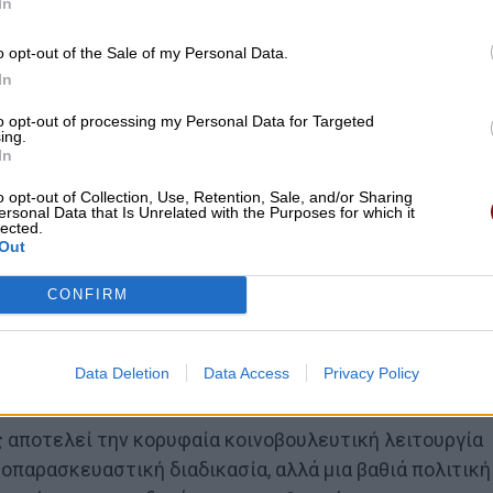
In
o opt-out of the Sale of my Personal Data.
In
to opt-out of processing my Personal Data for Targeted
ing.
In
o opt-out of Collection, Use, Retention, Sale, and/or Sharing
ersonal Data that Is Unrelated with the Purposes for which it
lected.
Out
CONFIRM
Data Deletion
Data Access
Privacy Policy
 αποτελεί την κορυφαία κοινοβουλευτική λειτουργία
μοπαρασκευαστική διαδικασία, αλλά μια βαθιά πολιτική