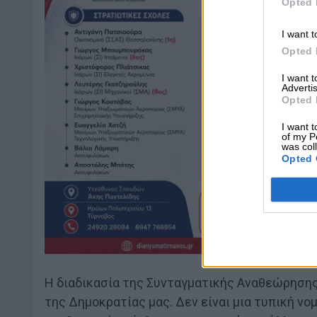
Opted 
I want t
Opted 
I want 
Advertis
Opted 
I want t
of my P
was col
Opted 
Η διαδικασία της Συνταγματικής Αναθεώρησης
της Δημοκρατίας μας. Δεν είναι μια τυπική νο