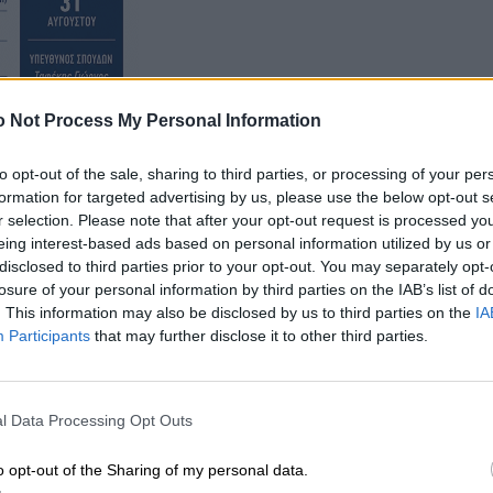
 Not Process My Personal Information
to opt-out of the sale, sharing to third parties, or processing of your per
formation for targeted advertising by us, please use the below opt-out s
r selection. Please note that after your opt-out request is processed y
eing interest-based ads based on personal information utilized by us or
ς Επιτροπής για τη Συνταγματική Αναθεώρηση,
disclosed to third parties prior to your opt-out. You may separately opt-
την οποία ευχαριστώ θερμά το Σώμα της Βουλής, καθώς
losure of your personal information by third parties on the IAB’s list of
νήματος Αλλαγής για την εμπιστοσύνη και την πρότασ
. This information may also be disclosed by us to third parties on the
IA
Participants
that may further disclose it to other third parties.
l Data Processing Opt Outs
o opt-out of the Sharing of my personal data.