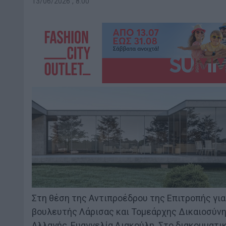
13/06/2026 , 8:00
Στη θέση της Αντιπροέδρου της Επιτροπής γι
βουλευτής Λάρισας και Τομεάρχης Δικαιοσύν
Αλλαγής, Ευαγγελία Λιακούλη. Στο διακομματι