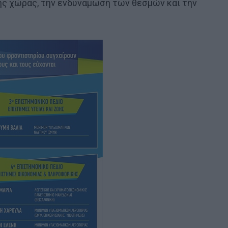
της χώρας, την ενδυνάμωση των θεσμών και την