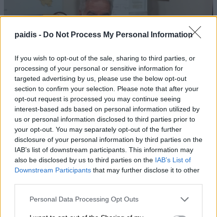
paidis -
Do Not Process My Personal Information
If you wish to opt-out of the sale, sharing to third parties, or
processing of your personal or sensitive information for
targeted advertising by us, please use the below opt-out
Προσλήψεις επικουρικού νοσηλευτικού
section to confirm your selection. Please note that after your
προσωπικού στα Κ.Υ. Αγιάς και Γόννων
opt-out request is processed you may continue seeing
interest-based ads based on personal information utilized by
us or personal information disclosed to third parties prior to
your opt-out. You may separately opt-out of the further
disclosure of your personal information by third parties on the
IAB’s list of downstream participants. This information may
also be disclosed by us to third parties on the
IAB’s List of
Downstream Participants
that may further disclose it to other
third parties.
Personal Data Processing Opt Outs
Τουρκία, Σαουδική Αραβία, και Πακιστάν
προχωρούν σε κοινή αμυντική συμφωνία