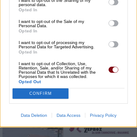
I want to opt-out of the Sharing of my
personal data.
Opted In
I want to opt-out of the Sale of my
Personal Data.
Opted In
I want to opt-out of processing my
Personal Data for Targeted Advertising.
Opted In
I want to opt-out of Collection, Use,
Δηλώσεις συμμετοχής για τα Masterclasses
Retention, Sale, and/or Sharing of my
Personal Data that Is Unrelated with the
στη Γιορτή Κρασιού Αμπελώνα 2026
Purposes for which it was collected.
Opted Out
CONFIRM
Data Deletion
Data Access
Privacy Policy