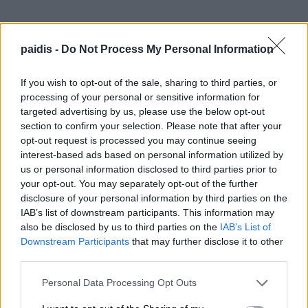
Η τιμή για μια κατανάλωση μέχρι 70 κυβ. είναι 0,41
ευρώ, από τις χαμηλότερες πανελλαδικά, οι
paidis -
Do Not Process My Personal Information
λογαριασμοί δεν επιβαρύνονται με πάγια χρέωση
If you wish to opt-out of the sale, sharing to third parties, or
και επιπλέον δεν ισχύει το τέλος του 80% του
processing of your personal or sensitive information for
άρθρου 25 του ν. 1069/1980.
targeted advertising by us, please use the below opt-out
Η ΔΕΥΑ Τυρνάβου, εκτός από το χρέος προς τη ΔΕΗ
section to confirm your selection. Please note that after your
δεν έχει άλλες εκκρεμότητες και οφειλές, ούτε
opt-out request is processed you may continue seeing
interest-based ads based on personal information utilized by
δανειακές, ούτε προς το δημόσιο και προς τρίτους.
us or personal information disclosed to third parties prior to
your opt-out. You may separately opt-out of the further
disclosure of your personal information by third parties on the
Και συνεχίζει, παρά το σημερινό σφιχτό νομικό
IAB’s list of downstream participants. This information may
πλαίσιο που βάζει πολύ μεγάλα εμπόδια, να εξαντλεί
also be disclosed by us to third parties on the
IAB’s List of
όλα τα περιθώρια που υπάρχουν προκειμένου να
Downstream Participants
that may further disclose it to other
παρέχει περισσότερες ελαφρύνσεις, με ενίσχυση
third parties.
της πολιτικής του διακανονισμού και διευκόλυνση
Personal Data Processing Opt Outs
με όλα τα μέσα των λαϊκών οικογενειών. Με