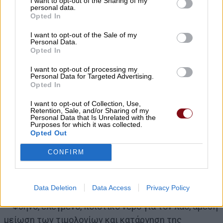
I want to opt-out of the Sharing of my
απαλλαγές στους πληγέντες κτηνοτρόφους, τους
personal data.
σεισμόπληκτους και για όλους δυνατότητα
Opted In
ρυθμίσεων έως 100 δόσεις.
I want to opt-out of the Sale of my
Personal Data.
Opted In
I want to opt-out of processing my
Personal Data for Targeted Advertising.
Opted In
I want to opt-out of Collection, Use,
Retention, Sale, and/or Sharing of my
Personal Data that Is Unrelated with the
Purposes for which it was collected.
Opted Out
CONFIRM
Ζητάμε και από αυτό το βήμα.
Data Deletion
Data Access
Privacy Policy
– Φθηνό, ελεγμένο, ποιοτικό νερό για τον λαό, άμεση
μείωση των τιμολογίων και κατάργηση της