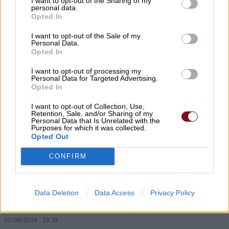
I want to opt-out of the Sharing of my
υποστελεχωμένες Πυροσβεστικές
personal data.
Υπηρεσίες της Π.Ε. Λάρισας
Opted In
07/08/2026 , 21:17
I want to opt-out of the Sale of my
Personal Data.
Opted In
Προσλήψεις επικουρικού νοσηλευτικού
I want to opt-out of processing my
προσωπικού στα Κ.Υ. Αγιάς και Γόννων
Personal Data for Targeted Advertising.
Opted In
07/08/2026 , 21:13
I want to opt-out of Collection, Use,
Retention, Sale, and/or Sharing of my
Αύριο Σάββατο στη Λάρισα η κηδεία του
Personal Data that Is Unrelated with the
Purposes for which it was collected.
Αθανασίου Ράγια
Opted Out
07/08/2026 , 21:09
CONFIRM
Ταϊλάνδη: 14χρονος άνοιξε πυρ σε
σχολείο – Σκότωσε 5 εκπαιδευτικούς και
Data Deletion
Data Access
Privacy Policy
τους παππούδες του
07/08/2026 , 20:35