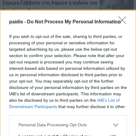
Σήμερα Σάββατο στη Λάρισα η κηδεία του
Βασιλείου Ζμπήτα
08/08/2026 , 8:12
paidis -
Do Not Process My Personal Information
If you wish to opt-out of the sale, sharing to third parties, or
Β. Κόκκαλης: Μια ψηφιακή εφαρμογή δεν
processing of your personal or sensitive information for
σβήνει τις κυβερνητικές ευθύνες – Το
targeted advertising by us, please use the below opt-out
σκάνδαλο των βοσκοτόπων συνεχίζεται!
section to confirm your selection. Please note that after your
opt-out request is processed you may continue seeing
08/08/2026 , 7:57
interest-based ads based on personal information utilized by
us or personal information disclosed to third parties prior to
Κ. Αγοραστός: Σκιές για το κόστος, τους
your opt-out. You may separately opt-out of the further
disclosure of your personal information by third parties on the
όρους, τον τρόπο και τον φορέα
IAB’s list of downstream participants. This information may
δημοπράτησης των κολυμβητικών
also be disclosed by us to third parties on the
IAB’s List of
δεξαμενών
Downstream Participants
that may further disclose it to other
third parties.
07/08/2026 , 21:21
Personal Data Processing Opt Outs
Γ. Καριπίδης: Να ενισχυθούν άμεσα οι