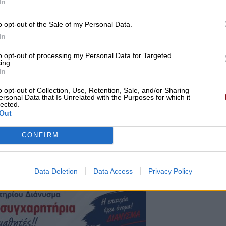
In
ecutive με σκοπό τη βελτίωση της καταγραφής και
o opt-out of the Sale of my Personal Data.
τα νοσοκομεία και τα κέντρα υγείας μέσα από την
In
ας (ηλεκτρισμού, θέρμανσης, νερού), τη δημιουργία
ίζονται οι μονάδες με υψηλές ανάγκες και σπατάλες,
to opt-out of processing my Personal Data for Targeted
ing.
ιακής απόδοσης και στην αξιολόγηση της
In
μόρφωση με τους εθνικούς και ευρωπαϊκούς στόχους
o opt-out of Collection, Use, Retention, Sale, and/or Sharing
αι ενεργειακή εξοικονόμηση. Σημειώνεται ότι ο Healt
ersonal Data that Is Unrelated with the Purposes for which it
lected.
ά ISO 50001 για το σύστημά της ενεργειακής
Out
ικής της για κλιματική δράση και «απο-ανθρακοποίηση
ά αποτελέσματα στη μείωση των εκπομπών που
CONFIRM
ς ενεργειακής απόδοσης καθώς και τη μείωση κόστους
Data Deletion
Data Access
Privacy Policy