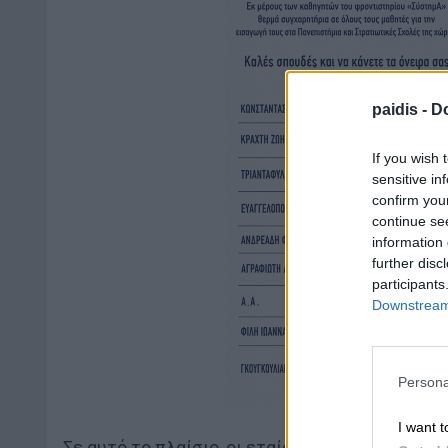
paidis -
Do
If you wish 
sensitive in
confirm you
continue se
information 
further disc
participants
Downstream 
Persona
I want t
Σε αυτό το πλαίσιο, οι εταίροι του έργου ενη