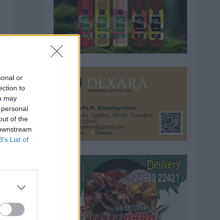
sonal or
ection to
ou may
 personal
out of the
 downstream
B’s List of