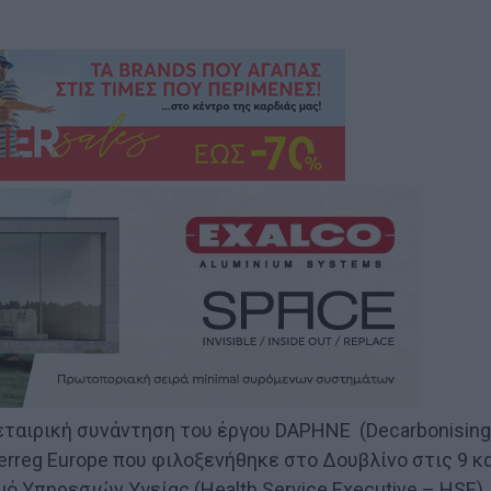
ταιρική συνάντηση του έργου DAPHNE (Decarbonising
terreg Europe που φιλοξενήθηκε στο Δουβλίνο στις 9 κ
 Υπηρεσιών Υγείας (Health Service Executive – HSE),