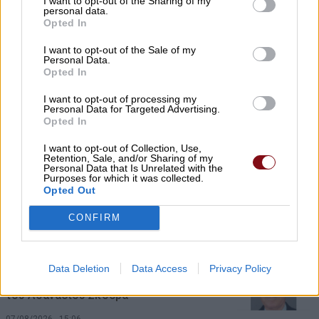
I want to opt-out of the Sharing of my
personal data.
σχολείο – Σκότωσε 5 εκπαιδευτικούς και
Opted In
τους παππούδες του
I want to opt-out of the Sale of my
07/08/2026 , 20:35
Personal Data.
Opted In
Εορτασμός της Μεταμόρφωσης στο
I want to opt-out of processing my
Personal Data for Targeted Advertising.
«χωριό των Λαρισαίων» στην Ουγκάντα
Opted In
με νέα ομαδική βάπτιση
I want to opt-out of Collection, Use,
07/08/2026 , 20:17
Retention, Sale, and/or Sharing of my
Personal Data that Is Unrelated with the
Purposes for which it was collected.
Opted Out
Θύματα φάρσας εκπαιδευτικός και
καταστηματάρχες στον Αμπελώνα
CONFIRM
07/08/2026 , 19:40
Data Deletion
Data Access
Privacy Policy
Αύριο Σάββατο στη Γιάννουλη η κηδεία
του Αθανασίου Σκόδρα
07/08/2026 , 15:06