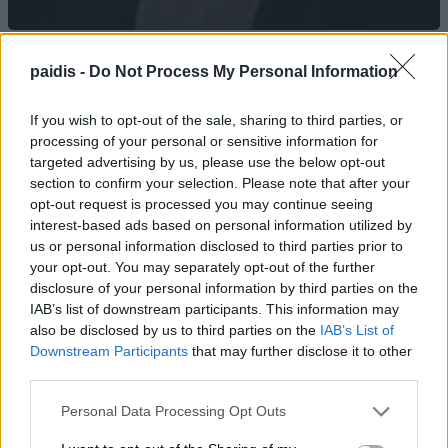
paidis -
Do Not Process My Personal Information
Γ. Καριπίδης: Να ενισχυθούν άμεσα οι
υποστελεχωμένες Πυροσβεστικές
If you wish to opt-out of the sale, sharing to third parties, or
Υπηρεσίες της Π.Ε. Λάρισας
processing of your personal or sensitive information for
targeted advertising by us, please use the below opt-out
07/08/2026 , 21:17
section to confirm your selection. Please note that after your
opt-out request is processed you may continue seeing
Προσλήψεις επικουρικού νοσηλευτικού
interest-based ads based on personal information utilized by
προσωπικού στα Κ.Υ. Αγιάς και Γόννων
us or personal information disclosed to third parties prior to
your opt-out. You may separately opt-out of the further
07/08/2026 , 21:13
disclosure of your personal information by third parties on the
IAB’s list of downstream participants. This information may
Αύριο Σάββατο στη Λάρισα η κηδεία του
also be disclosed by us to third parties on the
IAB’s List of
Downstream Participants
that may further disclose it to other
Αθανασίου Ράγια
third parties.
07/08/2026 , 21:09
Personal Data Processing Opt Outs
Ταϊλάνδη: 14χρονος άνοιξε πυρ σε