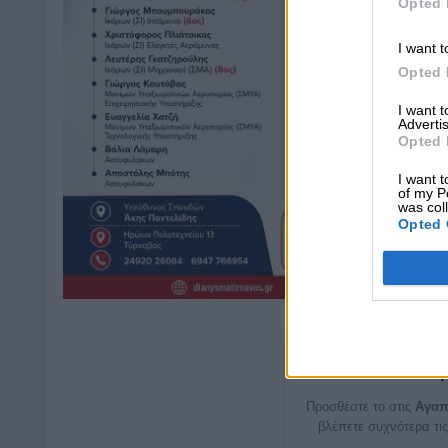
Opted 
I want t
Opted 
I want 
Advertis
Opted 
I want t
of my P
was col
Opted 
Μη χάνετε καμ
Προσθέστε το στις
Αγαπ
βλέπετε συχνότερα τις