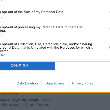
In
o opt-out of the Sale of my Personal Data.
In
to opt-out of processing my Personal Data for Targeted
ing.
In
o opt-out of Collection, Use, Retention, Sale, and/or Sharing
ersonal Data that Is Unrelated with the Purposes for which it
lected.
Out
CONFIRM
Data Deletion
Data Access
Privacy Policy
ία σημαντική είδηση του
Paid
i
s.com
ημένες Πηγές της Google
, ώστε να
 ειδήσεις μας στο Google Discover.