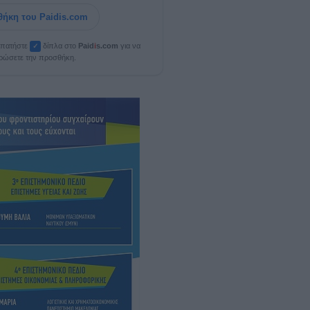
ήκη του Paidis.com
, πατήστε
δίπλα στο
Paid
i
s.com
για να
✓
ρώσετε την προσθήκη.