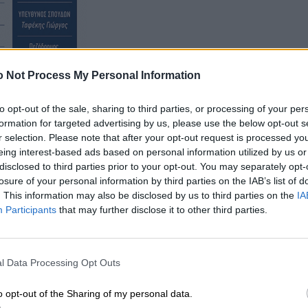
 Not Process My Personal Information
to opt-out of the sale, sharing to third parties, or processing of your per
formation for targeted advertising by us, please use the below opt-out s
πίκεντρο εντοπίστηκε 11 χιλιόμετρα νοτιοανατολικά
r selection. Please note that after your opt-out request is processed y
eing interest-based ads based on personal information utilized by us or
τη νεότερη αναθεωρημένη λύση, το επίκεντρο
disclosed to third parties prior to your opt-out. You may separately opt-
 του Ραπτόπουλου Ευρυτανίας.
losure of your personal information by third parties on the IAB’s list of
. This information may also be disclosed by us to third parties on the
IA
Participants
that may further disclose it to other third parties.
l Data Processing Opt Outs
o opt-out of the Sharing of my personal data.