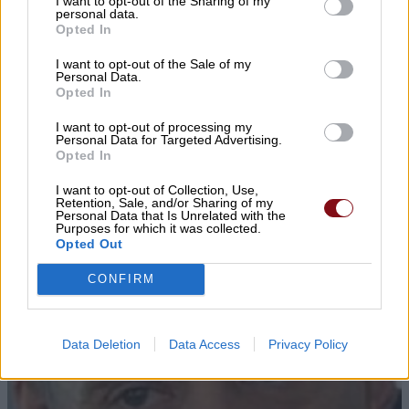
I want to opt-out of the Sharing of my
▌ΤΕΛΕΥΤΑΙΑ ΝΕΑ
personal data.
Opted In
I want to opt-out of the Sale of my
Personal Data.
Opted In
I want to opt-out of processing my
Personal Data for Targeted Advertising.
Opted In
I want to opt-out of Collection, Use,
Retention, Sale, and/or Sharing of my
Personal Data that Is Unrelated with the
Purposes for which it was collected.
Opted Out
CONFIRM
Data Deletion
Data Access
Privacy Policy