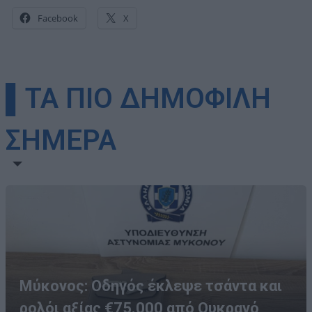
Facebook
X
▌ΤΑ ΠΙΟ ΔΗΜΟΦΙΛΗ
ΣΗΜΕΡΑ
Μύκονος: Οδηγός έκλεψε τσάντα και
ρολόι αξίας €75.000 από Ουκρανό