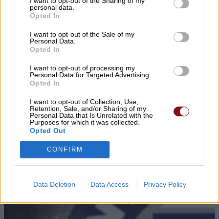
I want to opt-out of the Sharing of my
personal data.
Opted In
I want to opt-out of the Sale of my
Personal Data.
Opted In
I want to opt-out of processing my
Personal Data for Targeted Advertising.
Opted In
▌ΤΕΛΕΥΤΑΙΑ ΝΕΑ
I want to opt-out of Collection, Use,
Retention, Sale, and/or Sharing of my
Personal Data that Is Unrelated with the
Purposes for which it was collected.
Opted Out
CONFIRM
Data Deletion
Data Access
Privacy Policy