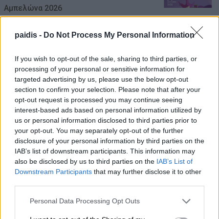
Αμπελώνα 2026
07/08/2026 , 14:44
paidis -
Do Not Process My Personal Information
Τουρκία, Σαουδική Αραβία, και Πακιστάν
If you wish to opt-out of the sale, sharing to third parties, or
προχωρούν σε κοινή αμυντική συμφωνία
processing of your personal or sensitive information for
targeted advertising by us, please use the below opt-out
07/08/2026 , 14:01
section to confirm your selection. Please note that after your
opt-out request is processed you may continue seeing
Τα Φάρσαλα τρέχουν ξανά στα χνάρια του
interest-based ads based on personal information utilized by
Αχιλλέα – Στις 27 Σεπτεμβρίου ο 12ος
us or personal information disclosed to third parties prior to
your opt-out. You may separately opt-out of the further
Αχίλλειος Άθλος
disclosure of your personal information by third parties on the
07/08/2026 , 12:09
IAB’s list of downstream participants. This information may
also be disclosed by us to third parties on the
IAB’s List of
Downstream Participants
that may further disclose it to other
Τραγωδία στις Σέρρες: Νεκροί μητέρα και
third parties.
γιος σε σφοδρή μετωπική σύγκρουση με
φορτηγό
Personal Data Processing Opt Outs
07/08/2026 , 12:05