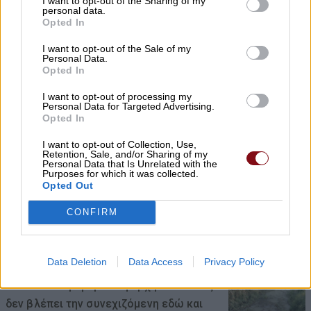
I want to opt-out of the Sharing of my
personal data.
Opted In
Τακτική Γενική Συνέλευση και εκλογές
I want to opt-out of the Sale of my
στον Εξωραϊστικό Σύλλογο Καστρί –
Personal Data.
Λουτρό
Opted In
07/08/2026 , 11:28
I want to opt-out of processing my
Personal Data for Targeted Advertising.
Opted In
Ανοικτά από σήμερα το ουζερί της Ζέτας
I want to opt-out of Collection, Use,
στον Βρυότοπο
Retention, Sale, and/or Sharing of my
Personal Data that Is Unrelated with the
07/08/2026 , 11:17
Purposes for which it was collected.
Opted Out
Ανδρέας Μακρής, Κώστας Παπαγεωργίου
CONFIRM
και Χρήστος Αλμπάνης στην ΠΑΕ ΑΕΛ
07/08/2026 , 10:44
Data Deletion
Data Access
Privacy Policy
ΛΑ.ΣΥ.: Η περιφερειακή αρχή κάνει πως
δεν βλέπει την συνεχιζόμενη εδώ και