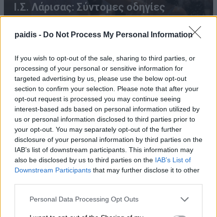
Ι.Σ. Λάρισας: Σύντομες οδηγίες
προστασίας από τον καύσωνα
paidis -
Do Not Process My Personal Information
If you wish to opt-out of the sale, sharing to third parties, or
processing of your personal or sensitive information for
targeted advertising by us, please use the below opt-out
section to confirm your selection. Please note that after your
opt-out request is processed you may continue seeing
interest-based ads based on personal information utilized by
us or personal information disclosed to third parties prior to
ΛΑ.ΣΥ.: Η περιφερειακή αρχή κάνει πως δεν
your opt-out. You may separately opt-out of the further
disclosure of your personal information by third parties on the
βλέπει την συνεχιζόμενη εδώ και χρόνια
IAB’s list of downstream participants. This information may
ρύπανση του Γκουσμπασανιώτη ποταμού
also be disclosed by us to third parties on the
IAB’s List of
Downstream Participants
that may further disclose it to other
third parties.
Personal Data Processing Opt Outs