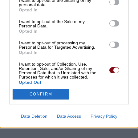
I want to opt-out of the Sharing of my
personal data.
Opted In
I want to opt-out of the Sale of my
Personal Data.
Θύματα φάρσας εκπαιδευτικός και
Opted In
καταστηματάρχες στον Αμπελώνα
I want to opt-out of processing my
Personal Data for Targeted Advertising.
Opted In
I want to opt-out of Collection, Use,
Retention, Sale, and/or Sharing of my
Personal Data that Is Unrelated with the
Purposes for which it was collected.
Opted Out
CONFIRM
Τραγωδία στις Σέρρες: Νεκροί μητέρα και γιος
σε σφοδρή μετωπική σύγκρουση με φορτηγό
Data Deletion
Data Access
Privacy Policy