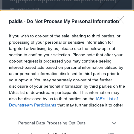
08/08/2026 , 9:01
paidis -
Do Not Process My Personal Information
Δύο ξεχωριστές εκδηλώσεις από τον
If you wish to opt-out of the sale, sharing to third parties, or
processing of your personal or sensitive information for
Πολιτιστικό Σύλλογο Κουτσουπιάς την
targeted advertising by us, please use the below opt-out
Κυριακή 9 Αυγούστου
section to confirm your selection. Please note that after your
opt-out request is processed you may continue seeing
08/08/2026 , 8:54
interest-based ads based on personal information utilized by
us or personal information disclosed to third parties prior to
Ε. Λιακούλη: Το σκάνδαλο των
your opt-out. You may separately opt-out of the further
υποκλοπών δεν μπορεί να μείνει στο
disclosure of your personal information by third parties on the
IAB’s list of downstream participants. This information may
σκοτάδι ενός αρχείου
also be disclosed by us to third parties on the
IAB’s List of
08/08/2026 , 8:22
Downstream Participants
that may further disclose it to other
third parties.
Σήμερα Σάββατο στη Λάρισα η κηδεία του
Personal Data Processing Opt Outs
Βασιλείου Ζμπήτα