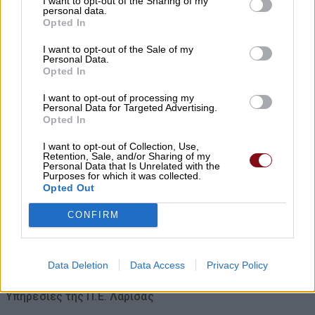
I want to opt-out of the Sharing of my
08/08/2026 , 8:12
personal data.
Opted In
Β. Κόκκαλης: Μια ψηφιακή εφαρμογή δεν
I want to opt-out of the Sale of my
Personal Data.
σβήνει τις κυβερνητικές ευθύνες – Το
Opted In
σκάνδαλο των βοσκοτόπων συνεχίζεται!
I want to opt-out of processing my
08/08/2026 , 7:57
Personal Data for Targeted Advertising.
Opted In
Κ. Αγοραστός: Σκιές για το κόστος, τους
I want to opt-out of Collection, Use,
Retention, Sale, and/or Sharing of my
όρους, τον τρόπο και τον φορέα
Personal Data that Is Unrelated with the
Purposes for which it was collected.
δημοπράτησης των κολυμβητικών
Opted Out
δεξαμενών
CONFIRM
07/08/2026 , 21:21
Γ. Καριπίδης: Να ενισχυθούν άμεσα οι
Data Deletion
Data Access
Privacy Policy
υποστελεχωμένες Πυροσβεστικές
Υπηρεσίες της Π.Ε. Λάρισας