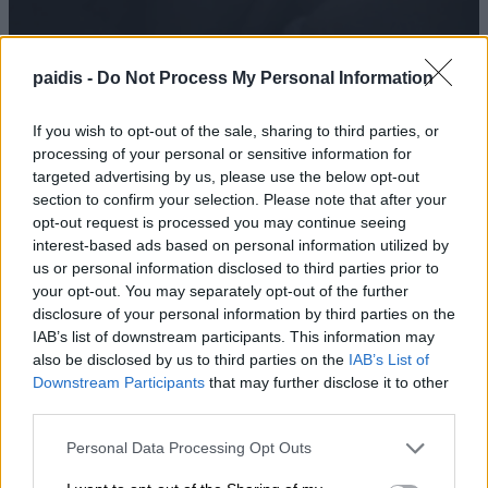
paidis -
Do Not Process My Personal Information
If you wish to opt-out of the sale, sharing to third parties, or
processing of your personal or sensitive information for
targeted advertising by us, please use the below opt-out
section to confirm your selection. Please note that after your
Αγοράζουμε όπλα, όχι όμως εθνική
opt-out request is processed you may continue seeing
αυτονομία
interest-based ads based on personal information utilized by
us or personal information disclosed to third parties prior to
08/08/2026 , 23:57
your opt-out. You may separately opt-out of the further
disclosure of your personal information by third parties on the
IAB’s list of downstream participants. This information may
also be disclosed by us to third parties on the
IAB’s List of
Μ. Χαρακόπουλος: Ο ΕΛΓΑ αδυνατεί να
Downstream Participants
that may further disclose it to other
εντάξει σε ΚΟΕ τα βιολογικά μήλα
third parties.
08/08/2026 , 19:16
Personal Data Processing Opt Outs