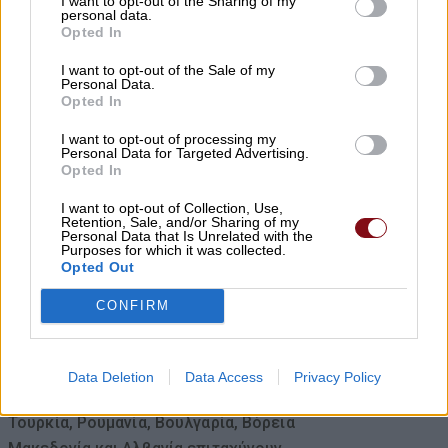
I want to opt-out of the Sharing of my
Ξεκίνησε ο φωτογραφικός διαγωνισμός
personal data.
«TLOUPAS PATH 2026»
Opted In
08/08/2026 , 18:59
I want to opt-out of the Sale of my
Personal Data.
Opted In
Το Συνδικάτο Οικοδόμων για το
I want to opt-out of processing my
αδειοδωρόσημο Αυγούστου
Personal Data for Targeted Advertising.
Opted In
08/08/2026 , 18:42
I want to opt-out of Collection, Use,
Retention, Sale, and/or Sharing of my
Τι σχέση έχουν μια αγελάδα, μια ζέβρα και
Personal Data that Is Unrelated with the
Purposes for which it was collected.
μια μύγα; Το παράξενο πείραμα που
Opted Out
έδωσε την απάντηση
CONFIRM
08/08/2026 , 15:47
Η Ελλάδα χάνει το τρένο των startups:
Data Deletion
Data Access
Privacy Policy
Εκτός top 50 την ώρα που Κύπρος,
Τουρκία, Ρουμανία, Βουλγαρία, Βόρεια