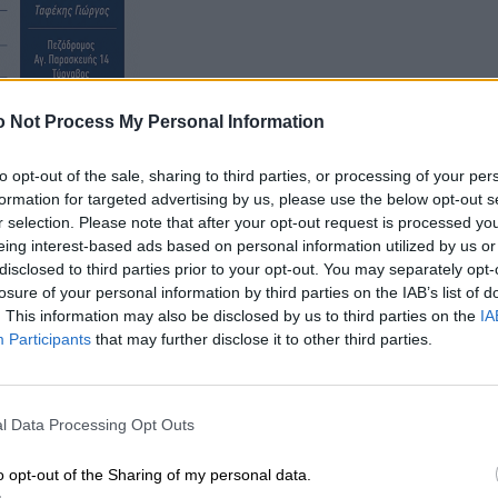
 Not Process My Personal Information
to opt-out of the sale, sharing to third parties, or processing of your per
 ταλαιπωρεί χιλιάδες κατοίκους, προκαλεί προβλήματ
formation for targeted advertising by us, please use the below opt-out s
τας κινδύνους για την ασφάλεια του λαού της
r selection. Please note that after your opt-out request is processed y
eing interest-based ads based on personal information utilized by us or
βαρύνει ακόμη περισσότερο την καθημερινότητα,
disclosed to third parties prior to your opt-out. You may separately opt-
ρασιών.
losure of your personal information by third parties on the IAB’s list of
. This information may also be disclosed by us to third parties on the
IA
Participants
that may further disclose it to other third parties.
l Data Processing Opt Outs
o opt-out of the Sharing of my personal data.