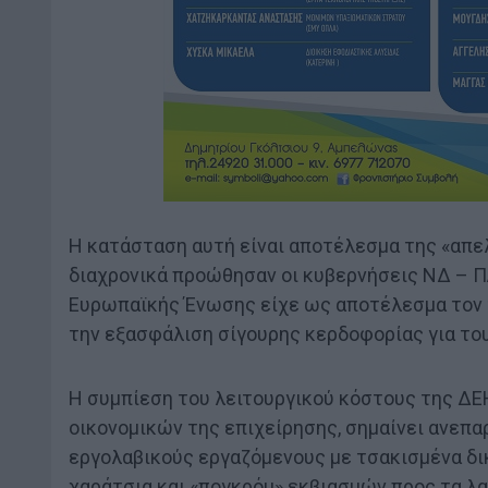
Η κατάσταση αυτή είναι αποτέλεσμα της «απε
διαχρονικά προώθησαν οι κυβερνήσεις ΝΔ – Π
Ευρωπαϊκής Ένωσης είχε ως αποτέλεσμα τον τ
την εξασφάλιση σίγουρης κερδοφορίας για το
Η συμπίεση του λειτουργικού κόστους της ΔΕ
οικονομικών της επιχείρησης, σημαίνει ανεπ
εργολαβικούς εργαζόμενους με τσακισμένα δικ
χαράτσια και «πογκρόμ» εκβιασμών προς τα λα