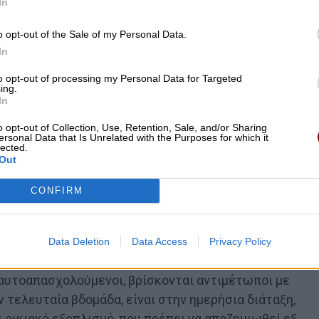
In
o opt-out of the Sale of my Personal Data.
In
to opt-out of processing my Personal Data for Targeted
ing.
In
o opt-out of Collection, Use, Retention, Sale, and/or Sharing
ersonal Data that Is Unrelated with the Purposes for which it
lected.
Out
CONFIRM
ου καλοκαιριού, είναι ενδεικτικές της
Data Deletion
Data Access
Privacy Policy
ς μας που ευαγγελίζεται η κυβέρνηση της ΝΔ,
αυτοαπασχολούμενοι, βρίσκονται αντιμέτωποι με
 τελευταία βδομάδα, είναι στην ημερήσια διάταξη,
 οικιακό εξοπλισμό, που πρέπει να αποζημιωθεί εξ