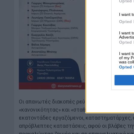
Opted 
I want t
Opted 
I want 
Advertis
Opted 
I want t
of my P
was col
Opted 
Οι απανωτές διακοπές ρεύματος κατά μεσοίς τ
«κανονικότητας» και «σταθερότητας» στις ζωέ
εκατοντάδες εργαζόμενοι, καταστηματάρχες, 
απρόβλεπτες καταστάσεις, αφού οι βλάβες την
προκαλώντας ζημιές και σε επαγγελματικό και