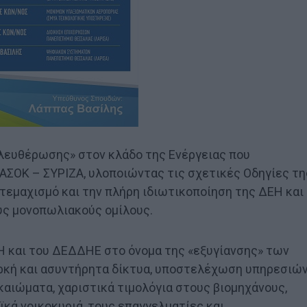
λευθέρωσης» στον κλάδο της Ενέργειας που
ΑΣΟΚ – ΣΥΡΙΖΑ, υλοποιώντας τις σχετικές Οδηγίες τη
εμαχισμό και την πλήρη ιδιωτικοποίηση της ΔΕΗ και
υς μονοπωλιακούς ομίλους.
Η και του ΔΕΔΔΗΕ στο όνομα της «εξυγίανσης» των
αρκή και ασυντήρητα δίκτυα, υποστελέχωση υπηρεσιών
αιώματα, χαριστικά τιμολόγια στους βιομηχάνους,
ϊκά νοικοκυριά, τους επαγγελματίες και