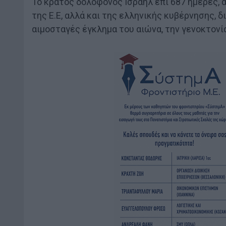
Το κράτος δολοφόνος Ισραήλ επί 687 ημέρες, α
της Ε.Ε, αλλά και της ελληνικής κυβέρνησης, 
αιμοσταγές έγκλημα του αιώνα, την γενοκτον