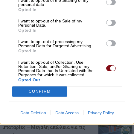
I want to opt-out of the Sharing of my
personal data.
08/08/2026 , 12:05
Opted In
Χρ. Καπετάνος: «Ένα αίτημα 25 ετών
I want to opt-out of the Sale of my
Personal Data.
γίνεται πράξη. Εξασφαλίστηκε η
Opted In
χρηματοδότηση 1,2 εκατ. € για το
I want to opt-out of processing my
Δημοτικό Κτίριο Συκουρίου»
Personal Data for Targeted Advertising.
Opted In
08/08/2026 , 10:53
I want to opt-out of Collection, Use,
Retention, Sale, and/or Sharing of my
«Πόσα θέλεις για το κορίτσι;»: Τουρίστας
Personal Data that Is Unrelated with the
Purposes for which it was collected.
στην Κρήτη ζητά… τιμή για να ασελγήσει
Opted Out
σε ανήλικη, τι καταγγέλλει ο ιδιοκτήτης
CONFIRM
επιχείρησης
08/08/2026 , 10:39
Data Deletion
Data Access
Privacy Policy
ΣΥΦΩΕΛ: Χάθηκαν 153,74 εκατ. € για τις
μπαταρίες – Μεγάλη απώλεια για τις