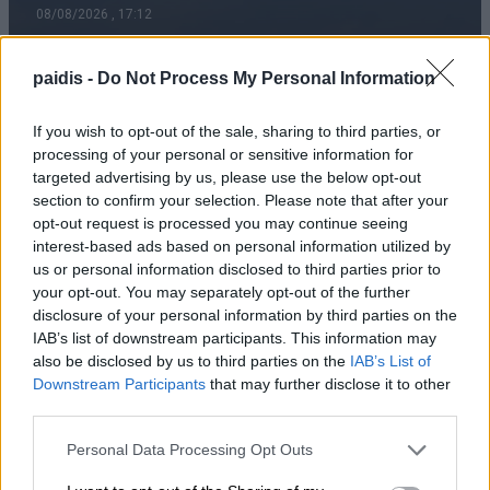
08/08/2026 , 17:12
paidis -
Do Not Process My Personal Information
Τι σχέση έχουν μια αγελάδα, μια ζέβρα και
If you wish to opt-out of the sale, sharing to third parties, or
μια μύγα; Το παράξενο πείραμα που
processing of your personal or sensitive information for
έδωσε την απάντηση
targeted advertising by us, please use the below opt-out
section to confirm your selection. Please note that after your
08/08/2026 , 15:47
opt-out request is processed you may continue seeing
interest-based ads based on personal information utilized by
Η Ελλάδα χάνει το τρένο των startups:
us or personal information disclosed to third parties prior to
Εκτός top 50 την ώρα που Κύπρος,
your opt-out. You may separately opt-out of the further
disclosure of your personal information by third parties on the
Τουρκία, Ρουμανία, Βουλγαρία, Βόρεια
IAB’s list of downstream participants. This information may
Μακεδονία και Αλβανία επιταχύνουν
also be disclosed by us to third parties on the
IAB’s List of
Downstream Participants
that may further disclose it to other
08/08/2026 , 12:40
third parties.
Συναγερμός για φωτιά σε σπίτι στον
Personal Data Processing Opt Outs
Αμπελώνα