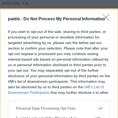
09/08/2026 , 9:36
Απίστευτη ιστορία στην Ελλάδα – Πώς μια
paidis -
Do Not Process My Personal Information
μπάλα ταξίδεψε στη θάλασσα 80 μίλια για
να κρατήσει ζωντανό έναν 30χρονο
If you wish to opt-out of the sale, sharing to third parties, or
processing of your personal or sensitive information for
09/08/2026 , 9:25
targeted advertising by us, please use the below opt-out
section to confirm your selection. Please note that after your
opt-out request is processed you may continue seeing
Διπλασιάζονται οι ανατιθέμενες εκτάσεις
interest-based ads based on personal information utilized by
πρασίνου στη Λάρισα – Συνολικά 1.120
us or personal information disclosed to third parties prior to
στρέμματα υπό τη φροντίδα και επίβλεψη
your opt-out. You may separately opt-out of the further
του Δήμου Λαρισαίων
disclosure of your personal information by third parties on the
IAB’s list of downstream participants. This information may
09/08/2026 , 9:09
also be disclosed by us to third parties on the
IAB’s List of
Downstream Participants
that may further disclose it to other
Τραγωδία στην Πάρο: Πνίγηκε 4χρονο
third parties.
παιδί σε πισίνα – Προσήχθησαν
Personal Data Processing Opt Outs
ιδιοκτήτης και γονείς