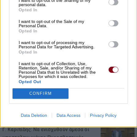
I want to opt-out of the Sharing of my
personal data.
Opted In
I want to opt-out of the Sale of my
Personal Data.
Opted In
I want to opt-out of processing my
Personal Data for Targeted Advertising.
Opted In
Κ. Αγοραστός: Σκιές για το κόστος,
I want to opt-out of Collection, Use,
Retention, Sale, and/or Sharing of my
Personal Data that Is Unrelated with the
τους όρους, τον τρόπο και τον φορέα
Purposes for which it was collected.
δημοπράτησης των κολυμβητικών
Opted Out
δεξαμενών
CONFIRM
07/08/2026 , 21:21
Data Deletion
Data Access
Privacy Policy
Γ. Καριπίδης: Να ενισχυθούν άμεσα οι