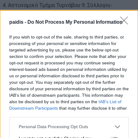
4. Αστυνομικό Τμήμα Τυρνάβου 9. Σύλλογοι-
Σωματεία
5. Δημ. Κοινότητα Αμπελώνα
paidis -
Do Not Process My Personal Information
If you wish to opt-out of the sale, sharing to third parties, or
-Τήρηση ενός λεπτού σιγής
processing of your personal or sensitive information for
– Εθνικός Ύμνος
targeted advertising by us, please use the below opt-out
section to confirm your selection. Please note that after your
opt-out request is processed you may continue seeing
Ώρα 11.00΄: Παρέλαση μαθητών των Δημοτικών
interest-based ads based on personal information utilized by
Σχολείων, του Γυμνασίου και του Λυκείου Αμπελώνα
us or personal information disclosed to third parties prior to
your opt-out. You may separately opt-out of the further
και Συλλόγων.
disclosure of your personal information by third parties on the
Ώρα 17.00΄: Υποστολή Σημαίας.
IAB’s list of downstream participants. This information may
also be disclosed by us to third parties on the
IAB’s List of
Downstream Participants
that may further disclose it to other
Τύρναβος
third parties.
Personal Data Processing Opt Outs
ΤΡΙΤΗ 28η ΟΚΤΩΒΡΙΟΥ 2025