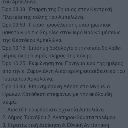
του Αμπελώνα.
Ώρα 08.00΄: Έπαρση της Σημαίας στην Κεντρική
Πλατεία της πόλης του Αμπελώνα.
Ώρα 09.50΄: Πέρας προσέλευσης επισήμων και
μαθητών με τις Σημαίες στον Ιερό Ναό Κοιμήσεως
της Θεοτόκου Αμπελώνα.
Ώρα 10.15΄: Επίσημη δοξολογία στην οποία θα λάβει
μέρος όλος ο ιερός κλήρος της πόλης.
Ώρα 10.25΄: Εκφώνηση του Πανηγυρικού της ημέρας
από την κ. Ζαρογιάννη Αικατερίνη, εκπαιδευτικό του
Γυμνασίου Αμπελώνα.
Ώρα 10.30΄: Επιμνημόσυνη Δέηση στο Μνημείο
Ηρώων. Κατάθεση στεφάνων με την ακόλουθη
σειρά:
1. Αιρετή Περιφέρεια 6. Σχολεία Αμπελώνα
2. Δήμος Τυρνάβου 7. Ανάπηροι-Θύματα πολέμου
3. Στρατιωτική Διοίκηση 8. Εθνική Αντίσταση