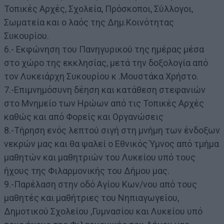
Τοπικές Αρχές, Σχολεία, Πρόσκοποι, Σύλλογοι,
Σωματεία και ο λαός της Δημ.Κοινότητας
Συκουρίου.
6.- Εκφώνηση του Πανηγυρικού της ημέρας μέσα
στο χώρο της εκκλησίας, μετά την δοξολογία από
τoν Λυκειάρχη Συκουρίου κ .Μουστάκα Χρήστο.
7.-Επιμνημόσυνη δέηση και κατάθεση στεφανιών
στο Μνημείο των Ηρώων από τις Τοπικές Αρχές
καθώς και από Φορείς και Οργανώσεις
8.-Τήρηση ενός λεπτού σιγή στη μνήμη των ένδοξων
νεκρών μας και θα ψαλεί ο Εθνικός Ύμνος από τμήμα
μαθητών και μαθητριών του Λυκείου υπό τους
ήχους της Φιλαρμονικής του Δήμου μας.
9.-Παρέλαση στην οδό Αγίου Κων/νου από τους
μαθητές και μαθήτριες του Νηπιαγωγείου,
Δημοτικού Σχολείου ,Γυμνασίου και Λυκείου υπό