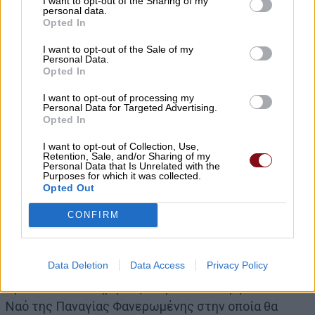
I want to opt-out of the Sharing of my
personal data.
Ώρα 7.30΄: Θα χτυπήσουν χαρμόσυνα οι καμπάνες
Opted In
των εκκλησιών από όλους τους Ιερούς Ναούς της
I want to opt-out of the Sale of my
πόλης.
Personal Data.
Opted In
Ώρα 8.30΄: Έπαρση της Σημαίας στην Κεντρική
Πλατεία της πόλης παρουσία της Φιλαρμονικής του
I want to opt-out of processing my
Personal Data for Targeted Advertising.
Δήμου Τυρνάβου.
Opted In
Ώρα 10.30΄: Πέρας προσέλευσης Μαθητών,
I want to opt-out of Collection, Use,
Συλλόγων, Σωματείων με τις Σημαίες και τα λάβαρά
Retention, Sale, and/or Sharing of my
Personal Data that Is Unrelated with the
τους στον Μητροπολιτικό Ναό της Παναγίας
Purposes for which it was collected.
Φανερωμένης.
Opted Out
Ώρα 10.40΄: Πέρας προσέλευσης επισήμων και των
CONFIRM
προσκεκλημένων στον Μητροπολιτικό Ναό
Παναγίας Φανερωμένης.
Data Deletion
Data Access
Privacy Policy
Ώρα 10.45΄: Επίσημη δοξολογία στον Μητροπολιτικό
Ναό της Παναγίας Φανερωμένης στην οποία θα