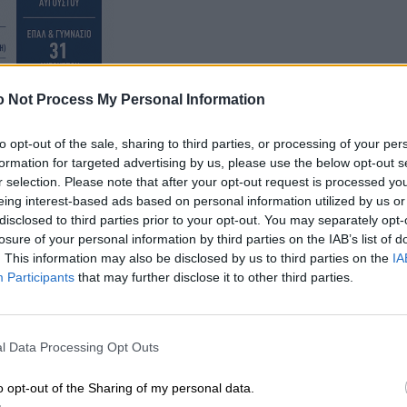
 Not Process My Personal Information
to opt-out of the sale, sharing to third parties, or processing of your per
formation for targeted advertising by us, please use the below opt-out s
r selection. Please note that after your opt-out request is processed y
eing interest-based ads based on personal information utilized by us or
disclosed to third parties prior to your opt-out. You may separately opt-
losure of your personal information by third parties on the IAB’s list of
την ΔΑΣ-ΟΤΑ Λάρισας για άλλη μια φορά έγραψαν στα
. This information may also be disclosed by us to third parties on the
IA
Participants
that may further disclose it to other third parties.
έλφων. Βασικός τους σκοπός να αποκλείσουν τη ΔΑΣ
ση θυσία τις καρέκλες για να είναι πιο εύκολη η
ους υπηρεσιακούς παράγοντες. Γραμμάτια είναι
l Data Processing Opt Outs
o opt-out of the Sharing of my personal data.