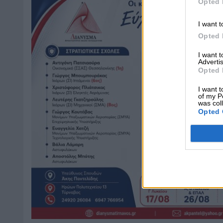
Opted 
I want t
Opted 
I want 
Advertis
Opted 
I want t
of my P
was col
Opted 