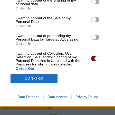
I want to opt-out of the Sharing of my
personal data.
Opted In
I want to opt-out of the Sale of my
Personal Data.
Opted In
I want to opt-out of processing my
Personal Data for Targeted Advertising.
Το κουμπί στο αυτοκίνητο που χρησιμοποιούν
Opted In
λάθος σχεδόν όλοι οι οδηγοί – Και όμως
I want to opt-out of Collection, Use,
μπορεί να κάνει μεγάλη διαφορά
Retention, Sale, and/or Sharing of my
Personal Data that Is Unrelated with the
Purposes for which it was collected.
Opted Out
CONFIRM
Data Deletion
Data Access
Privacy Policy