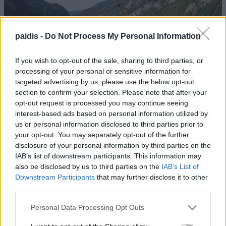
paidis -
Do Not Process My Personal Information
Η στάθμη του Δούναβη έπεσε τόσο χαμηλά,
If you wish to opt-out of the sale, sharing to third parties, or
που αναδύθηκαν πλοία του Β΄ Παγκοσμίου
processing of your personal or sensitive information for
targeted advertising by us, please use the below opt-out
Πολέμου
section to confirm your selection. Please note that after your
opt-out request is processed you may continue seeing
interest-based ads based on personal information utilized by
us or personal information disclosed to third parties prior to
your opt-out. You may separately opt-out of the further
disclosure of your personal information by third parties on the
IAB’s list of downstream participants. This information may
also be disclosed by us to third parties on the
IAB’s List of
Downstream Participants
that may further disclose it to other
third parties.
Δύο συλλήψεις για κλοπή μετασχηματιστή με
Personal Data Processing Opt Outs
ανυψωτικό μηχάνημα στον Τύρναβο